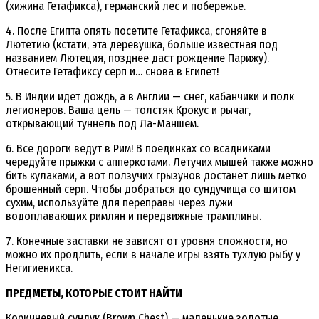
(хижина Гетафикса), германский лес и побережье.
4. После Египта опять посетите Гетафикса, сгоняйте в
Лютетию (кстати, эта деревушка, больше известная под
названием Лютеция, позднее даст рождение Парижу).
Отнесите Гетафиксу серп и… снова в Египет!
5. В Индии идет дождь, а в Англии — снег, кабанчики и полк
легионеров. Ваша цель — толстяк Крокус и рычаг,
открывающий туннель под Ла-Маншем.
6. Все дороги ведут в Рим! В поединках со всадниками
чередуйте прыжки с апперкотами. Летучих мышей также можно
бить кулаками, а вот ползучих грызунов достанет лишь метко
брошенный серп. Чтобы добраться до сундучища со щитом
сухим, используйте для переправы через лужи
водоплавающих римлян и передвижные трамплины.
7. Конечные заставки не зависят от уровня сложности, но
можно их продлить, если в начале игры взять тухлую рыбу у
Негигиеникса.
ПРЕДМЕТЫ, КОТОРЫЕ СТОИТ НАЙТИ
Коричневый сундук (Brown Chest) — маленькие золотые