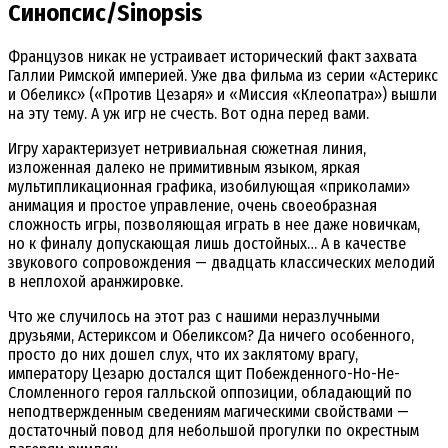
Синопсис/Sinopsis
Французов никак не устраивает исторический факт захвата
Галлии Римской империей. Уже два фильма из серии «Астерикс
и Обеликс» («Против Цезаря» и «Миссия «Клеопатра») вышли
на эту тему. А уж игр не счесть. Вот одна перед вами.
Игру характеризует нетривиальная сюжетная линия,
изложенная далеко не примитивным языком, яркая
мультипликационная графика, изобилующая «приколами»
анимация и простое управление, очень своеобразная
сложность игры, позволяющая играть в нее даже новичкам,
но к финалу допускающая лишь достойных… А в качестве
звукового сопровождения — двадцать классических мелодий
в неплохой аранжировке.
Что же случилось на этот раз с нашими неразлучными
друзьями, Астериксом и Обеликсом? Да ничего особенного,
просто до них дошел слух, что их заклятому врагу,
императору Цезарю достался щит Побежденного-Но-Не-
Сломленного героя галльской оппозиции, обладающий по
неподтвержденным сведениям магическими свойствами —
достаточный повод для небольшой прогулки по окрестным