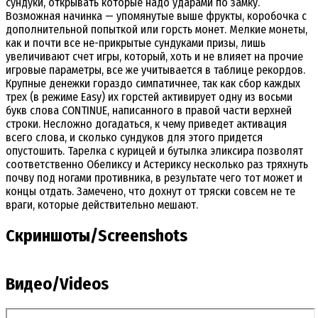
сундуки, открывать которые надо ударами по замку.
Возможная начинка — упомянутые выше фрукты, коробочка с
дополнительной попыткой или горсть монет. Мелкие монеты,
как и почти все не-прикрытые сундуками призы, лишь
увеличивают счет игры, который, хоть и не влияет на прочие
игровые параметры, все же учитывается в таблице рекордов.
Крупные денежки гораздо симпатичнее, так как сбор каждых
трех (в режиме Easy) их горстей активирует одну из восьми
букв слова CONTINUE, написанного в правой части верхней
строки. Несложно догадаться, к чему приведет активация
всего слова, и сколько сундуков для этого придется
опустошить. Тарелка с курицей и бутылка эликсира позволят
соответственно Обеликсу и Астериксу несколько раз тряхнуть
почву под ногами противника, в результате чего тот может и
концы отдать. Замечено, что дохнут от тряски совсем не те
враги, которые действительно мешают.
Скриншоты/Screenshots
Видео/Videos