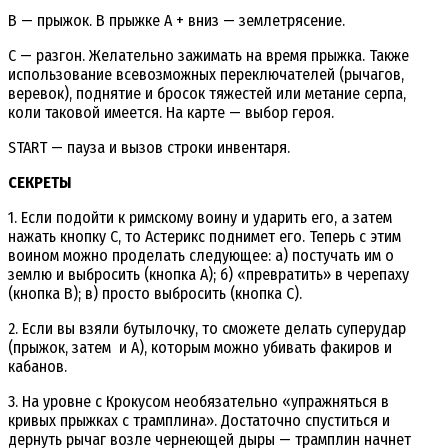
B — прыжок. В прыжке A + вниз — землетрясение.
С — разгон. Желательно зажимать на время прыжка. Также
использование всевозможных переключателей (рычагов,
веревок), поднятие и бросок тяжестей или метание серпа,
коли таковой имеется. На карте — выбор героя.
START — пауза и вызов строки инвентаря.
СЕКРЕТЫ
1. Если подойти к римскому воину и ударить его, а затем
нажать кнопку С, то Астерикс поднимет его. Теперь с этим
воином можно проделать следующее: а) постучать им о
землю и выбросить (кнопка А); б) «превратить» в черепаху
(кнопка В); в) просто выбросить (кнопка С).
2. Если вы взяли бутылочку, то сможете делать суперудар
(прыжок, затем и А), которым можно убивать факиров и
кабанов.
3. На уровне с Крокусом необязательно «упражняться в
кривых прыжках с трамплина». Достаточно спуститься и
дернуть рычаг возле чернеющей дыры — трамплин начнет