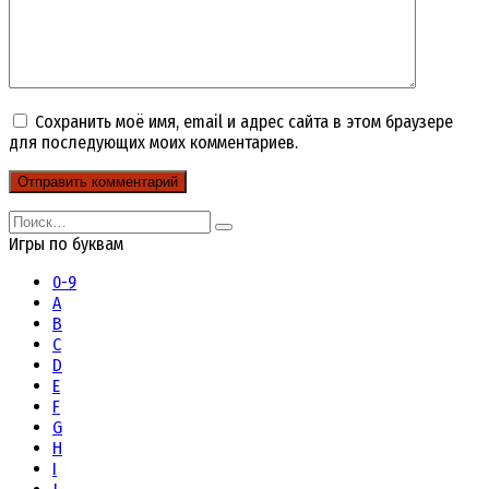
Сохранить моё имя, email и адрес сайта в этом браузере
для последующих моих комментариев.
Search
for:
Игры по буквам
0-9
A
B
C
D
E
F
G
H
I