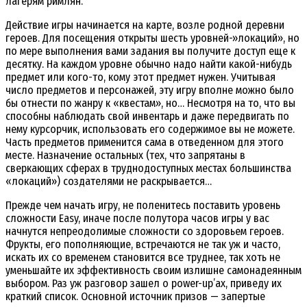
лагерям римлян.
Действие игры начинается на карте, возле родной деревни
героев. Для посещения открыты шесть уровней-»локаций», но
по мере выполнения вами задания вы получите доступ еще к
десятку. На каждом уровне обычно надо найти какой-нибудь
предмет или кого-то, кому этот предмет нужен. Учитывая
число предметов и персонажей, эту игру вполне можно было
бы отнести по жанру к «квестам», но… Несмотря на то, что вы
способны наблюдать свой инвентарь и даже передвигать по
нему курсорчик, использовать его содержимое вы не можете.
Часть предметов применится сама в отведенном для этого
месте. Назначение остальных (тех, что запрятаны в
сверкающих сферах в труднодоступных местах большинства
«локаций») создателями не раскрывается…
Прежде чем начать игру, не поленитесь поставить уровень
сложности Easy, иначе после полутора часов игры у вас
начнутся непреодолимые сложности со здоровьем героев.
Фрукты, его пополняющие, встречаются не так уж и часто,
искать их со временем становится все труднее, так хоть не
уменьшайте их эффективность своим излишне самонадеянным
выбором. Раз уж разговор зашел о power-up’ах, приведу их
краткий список. Основной источник призов — запертые