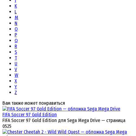
J
K
L
M
N
O
P
Q
R
S
T
U
V
W
X
Y
Z
Вам также может понравиться
FIFA Soccer 97 Gold Edition
FIFA Soccer 97 Gold Edition для Sega Mega Drive — страница
0
525