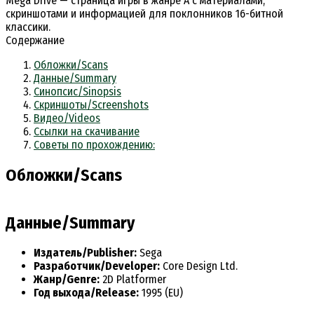
Mega Drive — страница игры в жанре A с материалами,
скриншотами и информацией для поклонников 16-битной
классики.
Содержание
Обложки/Scans
Данные/Summary
Синопсис/Sinopsis
Скриншоты/Screenshots
Видео/Videos
Ссылки на скачивание
Советы по прохождению:
Обложки/Scans
Данные/Summary
Издатель/Publisher:
Sega
Разработчик/Developer:
Core Design Ltd.
Жанр/Genre:
2D Platformer
Год выхода/Release:
1995 (EU)