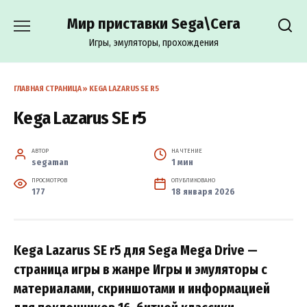
Перейти
Мир приставки Sega\Сега
к
содержанию
Игры, эмуляторы, прохождения
ГЛАВНАЯ СТРАНИЦА
»
KEGA LAZARUS SE R5
Kega Lazarus SE r5
АВТОР
НА ЧТЕНИЕ
segaman
1 мин
ПРОСМОТРОВ
ОПУБЛИКОВАНО
177
18 января 2026
Kega Lazarus SE r5 для Sega Mega Drive —
страница игры в жанре Игры и эмуляторы с
материалами, скриншотами и информацией