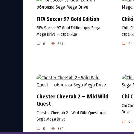
FIFA Soccer 97 Gold Edition
Chiki
FIFA Soccer 97 Gold Edition для Sega
Chiki 
Mega Drive — страница
страни
0
521
0
Chester Cheetah 2 — Wild Wild
Chi C
Quest
Chi Ch
Drive 
Chester Cheetah 2 - Wild Wild Quest для
Sega Mega Drive
0
0
384