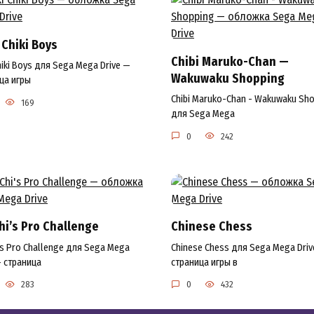
 Chiki Boys
Chibi Maruko-Chan —
Chiki Boys для Sega Mega Drive —
Wakuwaku Shopping
ца игры
Chibi Maruko-Chan - Wakuwaku Sh
169
для Sega Mega
0
242
hi’s Pro Challenge
Chinese Chess
i's Pro Challenge для Sega Mega
Chinese Chess для Sega Mega Driv
— страница
страница игры в
283
0
432