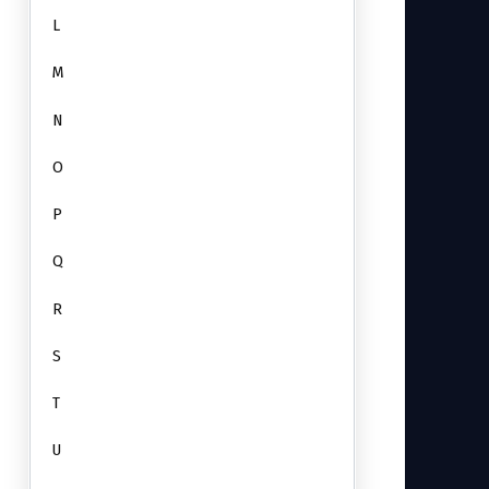
L
M
N
O
P
Q
R
S
T
U