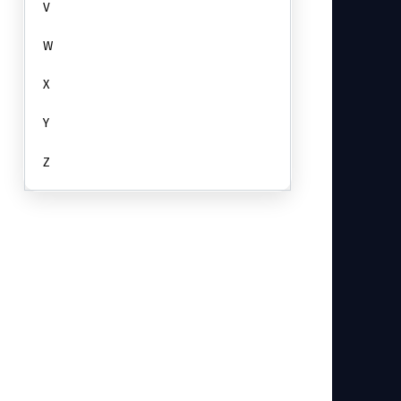
V
W
X
Y
Z