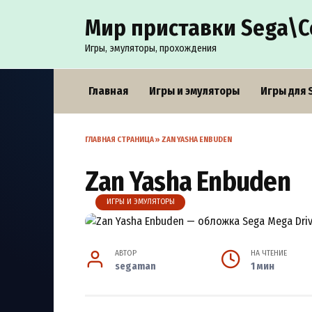
Перейти
Мир приставки Sega\С
к
содержанию
Игры, эмуляторы, прохождения
Главная
Игры и эмуляторы
Игры для 
ГЛАВНАЯ СТРАНИЦА
»
ZAN YASHA ENBUDEN
Zan Yasha Enbuden
ИГРЫ И ЭМУЛЯТОРЫ
АВТОР
НА ЧТЕНИЕ
segaman
1 мин