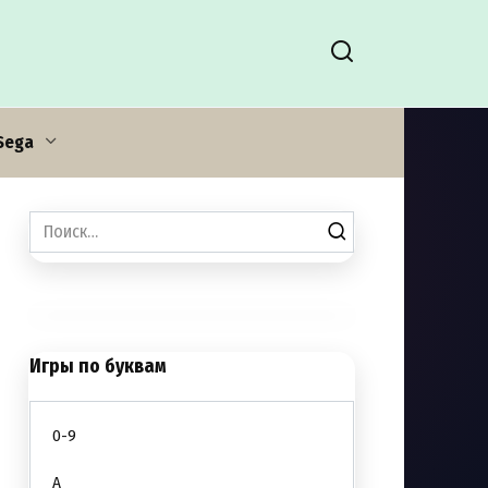
Sega
Search
for:
Игры по буквам
0-9
A