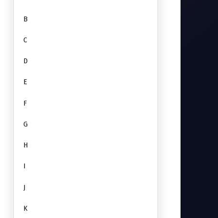
B
C
D
E
F
G
H
I
J
K