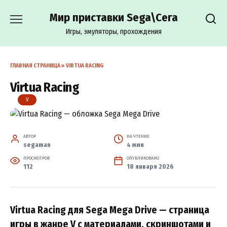
Перейти
Мир приставки Sega\Сега
к
содержанию
Игры, эмуляторы, прохождения
ГЛАВНАЯ СТРАНИЦА
»
VIRTUA RACING
Virtua Racing
V
АВТОР
НА ЧТЕНИЕ
segaman
4 мин
ПРОСМОТРОВ
ОПУБЛИКОВАНО
112
18 января 2026
Virtua Racing для Sega Mega Drive — страница
игры в жанре V с материалами, скриншотами и