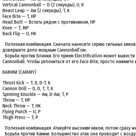
Vertical Cannonball — D (2 секунды), U, K
Beast Leap — Aw (2 секунды), T, K
Face Bite — T, HP
Head Butt — Встать рядом с противником, HP
Knee — T, MP
Back Flip — U, HK
Полезная комбинация. Сначала нанесите серию сильных киков в
довершите дело мощным Cannonball’ом.
Борьба против Бланки. Его прием Electrification может вывести
Cannonball. Чтобы уклониться от его Face Bite, просто нажмите 
КАММИ (CAMMY)
Thrust Kick — T, D, D-T, K
Cannon Drill — D, D, T, T, K
Spinning Knuckle — Aw, D-Aw, T, P
Throw — T, HP
Neck Throw — T, HK
Flying Punch — U, P
Thigh Press — T, P
Полезная комбинация. Атакуйте высоким киком, потом сразу же 
Борьба против Камми. Большинство атак она проводит с воздуха