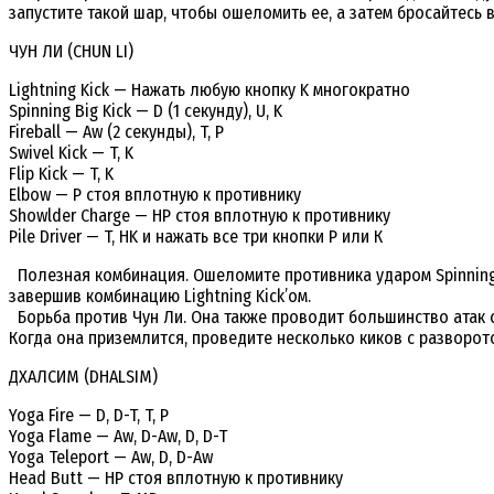
запустите такой шар, чтобы ошеломить ее, а затем бросайтесь 
ЧУН ЛИ (CHUN LI)
Lightning Kick — Нажать любую кнопку K многократно
Spinning Big Kick — D (1 секунду), U, K
Fireball — Aw (2 секунды), T, P
Swivel Kick — T, K
Flip Kick — T, K
Elbow — P стоя вплотную к противнику
Showlder Charge — HP стоя вплотную к противнику
Pile Driver — T, HK и нажать все три кнопки Р или К
Полезная комбинация. Ошеломите противника ударом Spinning Bir
завершив комбинацию Lightning Kick’ом.
Борьба против Чун Ли. Она также проводит большинство атак с 
Когда она приземлится, проведите несколько киков с разворотом
ДХАЛСИМ (DHALSIM)
Yoga Fire — D, D-T, T, P
Yoga Flame — Aw, D-Aw, D, D-T
Yoga Teleport — Aw, D, D-Aw
Head Butt — HP стоя вплотную к противнику