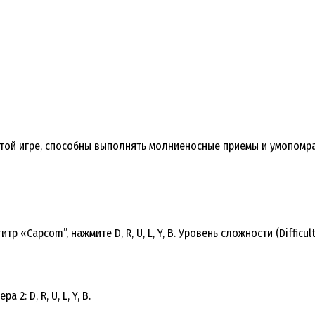
той игре, способны выполнять молниеносные приемы и умопомр
 «Capcom”, нажмите D, R, U, L, Y, B. Уровень сложности (Difficu
: D, R, U, L, Y, B.