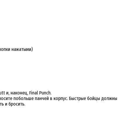
кнопки нажатыми)
 и, наконец, Final Punch.
аносите побольше панчей в корпус. Быстрые бойцы должны
ть и бросить.