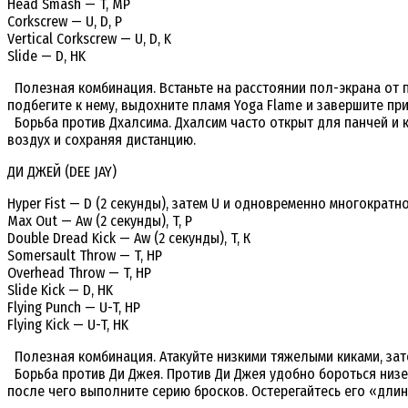
Head Smash — T, MP
Corkscrew — U, D, P
Vertical Corkscrew — U, D, K
Slide — D, HK
Полезная комбинация. Встаньте на расстоянии пол-экрана от пр
подбегите к нему, выдохните пламя Yoga Flame и завершите при
Борьба против Дхалсима. Дхалсим часто открыт для панчей и ки
воздух и сохраняя дистанцию.
ДИ ДЖЕЙ (DEE JAY)
Hyper Fist — D (2 секунды), затем U и одновременно многократ
Max Out — Aw (2 секунды), T, P
Double Dread Kick — Aw (2 секунды), T, К
Somersault Throw — T, HP
Overhead Throw — T, HP
Slide Kick — D, HK
Flying Punch — U-T, HP
Flying Kick — U-T, HK
Полезная комбинация. Атакуйте низкими тяжелыми киками, зате
Борьба против Ди Джея. Против Ди Джея удобно бороться низень
после чего выполните серию бросков. Остерегайтесь его «дли