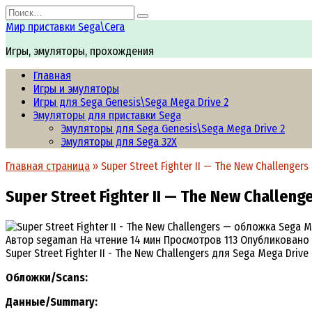
Перейти
Search
к
for:
Мир приставки Sega\Сега
содержанию
Игры, эмуляторы, прохождения
Главная
Игры и эмуляторы
Игры для Sega Genesis\Sega Mega Drive 2
Эмуляторы для приставки Sega
Эмуляторы для Sega Genesis\Sega Mega Drive 2
Эмуляторы для Sega 32X
Главная страница
»
Super Street Fighter II — The New Challengers
Super Street Fighter II — The New Challeng
Автор
segaman
На чтение
14 мин
Просмотров
113
Опубликовано
Super Street Fighter II - The New Challengers для Sega Mega D
Обложки/Scans:
Данные/Summary
: