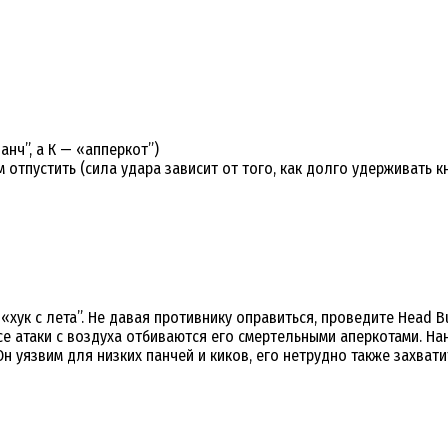
анч”, а К — «апперкот”)
ом отпустить (сила удара зависит от того, как долго удерживать 
ук с лета”. Не давая противнику оправиться, проведите Head Butt
се атаки с воздуха отбиваются его смертельными аперкотами. Н
Он уязвим для низких панчей и киков, его нетрудно также захвати