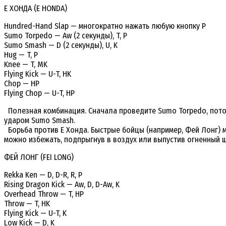
Е ХОНДА (E HONDA)
Hundred-Hand Slap — многократно нажать любую кнопку Р
Sumo Torpedo — Aw (2 секунды), T, P
Sumo Smash — D (2 секунды), U, K
Hug — T, P
Knee — T, MK
Flying Kick — U-T, HK
Chop — HP
Flying Chop — U-T, HP
Полезная комбинация. Сначала проведите Sumo Torpedo, потом
ударом Sumo Smash.
Борьба против Е Хонда. Быстрые бойцы (например, Фей Лонг) мо
можно избежать, подпрыгнув в воздух или выпустив огненный 
ФЕЙ ЛОНГ (FEI LONG)
Rekka Ken — D, D-R, R, P
Rising Dragon Kick — Aw, D, D-Aw, K
Overhead Throw — T, HP
Throw — T, HK
Flying Kick — U-T, K
Low Kick — D, K