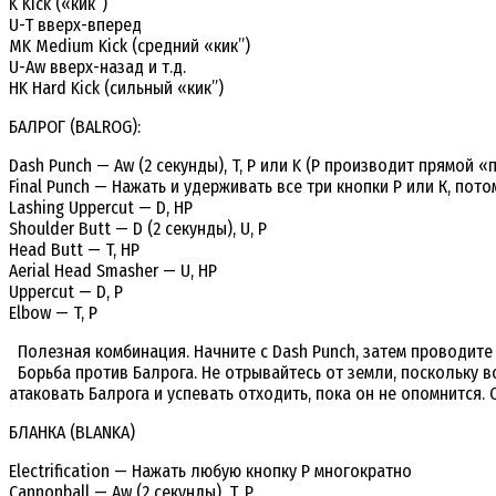
K Kick («кик”)
U-T вверх-вперед
MK Medium Kick (средний «кик”)
U-Aw вверх-назад и т.д.
HK Hard Kick (сильный «кик”)
БАЛРОГ (BALROG):
Dash Punch — Aw (2 секунды), T, P или K (P производит прямой «п
Final Punch — Нажать и удерживать все три кнопки Р или К, пот
Lashing Uppercut — D, HP
Shoulder Butt — D (2 секунды), U, P
Head Butt — T, HP
Aerial Head Smasher — U, HP
Uppercut — D, P
Elbow — T, P
Полезная комбинация. Начните с Dash Punch, затем проводите «х
Борьба против Балрога. Не отрывайтесь от земли, поскольку в
атаковать Балрога и успевать отходить, пока он не опомнится. 
БЛАНКА (BLANKA)
Electrification — Нажать любую кнопку Р многократно
Cannonball — Aw (2 секунды), T, P