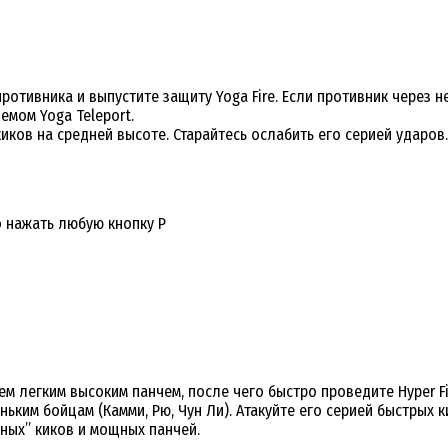
отивника и выпустите защиту Yoga Fire. Если противник через не
емом Yoga Teleport.
ков на средней высоте. Старайтесь ослабить его серией ударов.
но нажать любую кнопку Р
м легким высоким панчем, после чего быстро проведите Hyper Fi
ким бойцам (Камми, Рю, Чун Ли). Атакуйте его серией быстрых ки
нных” киков и мощных панчей.