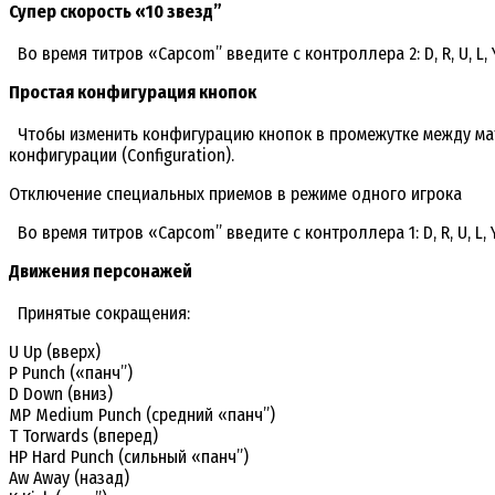
Супер скорость «10 звезд”
Во время титров «Capcom” введите с контроллера 2: D, R, U, L
Простая конфигурация кнопок
Чтобы изменить конфигурацию кнопок в промежутке между матча
конфигурации (Configuration).
Отключение специальных приемов в режиме одного игрока
Во время титров «Capcom” введите с контроллера 1: D, R, U, L,
Движения персонажей
Принятые сокращения:
U Up (вверх)
P Punch («панч”)
D Down (вниз)
MP Medium Punch (средний «панч”)
T Torwards (вперед)
HP Hard Punch (сильный «панч”)
Aw Away (назад)