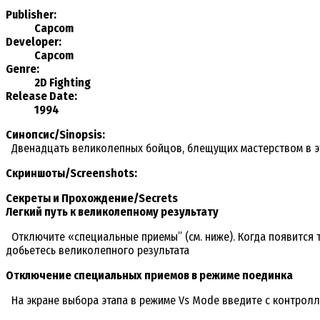
Publisher:
Capcom
Developer:
Capcom
Genre:
2D Fighting
Release Date:
1994
Синопсис/Sinopsis:
Двенадцать великолепных бойцов, блещущих мастерством в э
Скриншоты/Screenshots:
Секреты и Прохождение/Secrets
Легкий путь к великолепному результату
Отключите «специальные приемы” (см. ниже). Когда появится титр
добьетесь великолепного результата
Отключение специальных приемов в режиме поединка
На экране выбора этапа в режиме Vs Mode введите с контроллера 2