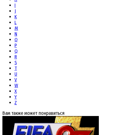
I
J
K
L
M
N
O
P
Q
R
S
T
U
V
W
X
Y
Z
Вам также может понравиться