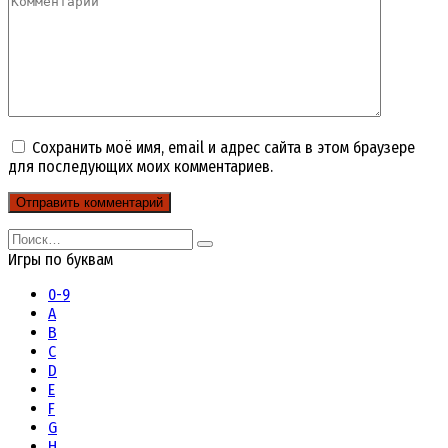
Сохранить моё имя, email и адрес сайта в этом браузере
для последующих моих комментариев.
Search
for:
Игры по буквам
0-9
A
B
C
D
E
F
G
H