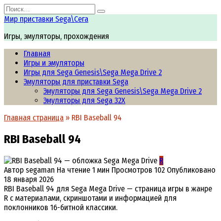
Перейти
Search
к
for:
Мир приставки Sega\Сега
содержанию
Игры, эмуляторы, прохождения
Главная
Игры и эмуляторы
Игры для Sega Genesis\Sega Mega Drive 2
Эмуляторы для приставки Sega
Эмуляторы для Sega Genesis\Sega Mega Drive 2
Эмуляторы для Sega 32X
Главная страница
»
RBI Baseball 94
RBI Baseball 94
R
Автор
segaman
На чтение
1 мин
Просмотров
102
Опубликовано
18 января 2026
RBI Baseball 94 для Sega Mega Drive — страница игры в жанре
R с материалами, скриншотами и информацией для
поклонников 16-битной классики.