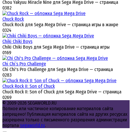
Chou Yakyuu Miracle Nine для Sega Mega Drive — страница
0
382
Chuck Rock
Chuck Rock для Sega Mega Drive — страница игры в жанре
0
324
Chiki Chiki Boys
Chiki Chiki Boys для Sega Mega Drive — страница игры
0
169
Chi Chi’s Pro Challenge
Chi Chi's Pro Challenge для Sega Mega Drive — страница
0
283
Chuck Rock II: Son of Chuck
Chuck Rock II: Son of Chuck для Sega Mega Drive — страница
0
269
© 2009-2026 SEGAWORLD.RU
Полное или частичное копирование материалов сайта
запрещено! Публикация материалов сайта на других ресурсах
разрешена только с письменного разрешения администрации
портала
segaworld.ru
.