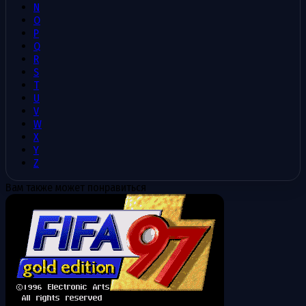
N
O
P
Q
R
S
T
U
V
W
X
Y
Z
Вам также может понравиться