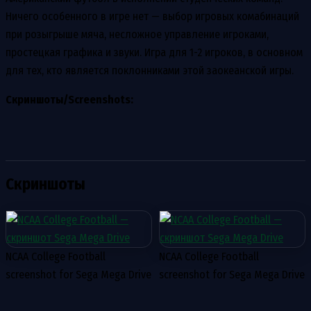
Ничего особенного в игре нет — выбор игровых комабинаций
при розыгрыше мяча, несложное управление игроками,
простецкая графика и звуки. Игра для 1-2 игроков, в основном
для тех, кто является поклонниками этой заокеанской игры.
Скриншоты/Screenshots:
Скриншоты
NCAA College Football
NCAA College Football
screenshot for Sega Mega Drive
screenshot for Sega Mega Drive