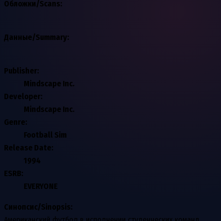
Обложки/Scans:
Данные/Summary
:
Publisher:
Mindscape Inc.
Developer:
Mindscape Inc.
Genre:
Football Sim
Release Date:
1994
ESRB:
EVERYONE
Синопсис/Sinopsis:
Американский футбол в исполнении студенческих команд.