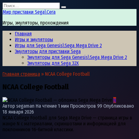
Перейти
Search
к
for:
Мир приставки Sega\Сега
содержанию
Игры, эмуляторы, прохождения
Главная
Игры и эмуляторы
Игры для Sega Genesis\Sega Mega Drive 2
Эмуляторы для приставки Sega
Эмуляторы для Sega Genesis\Sega Mega Drive 2
Эмуляторы для Sega 32X
Главная страница
»
NCAA College Football
NCAA College Football
N
Автор
segaman
На чтение
1 мин
Просмотров
99
Опубликовано
18 января 2026
NCAA College Football для Sega Mega Drive — страница игры в
жанре N с материалами, скриншотами и информацией для
поклонников 16-битной классики.