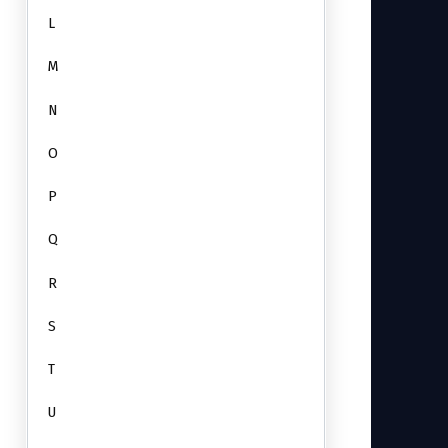
L
M
N
O
P
Q
R
S
T
U