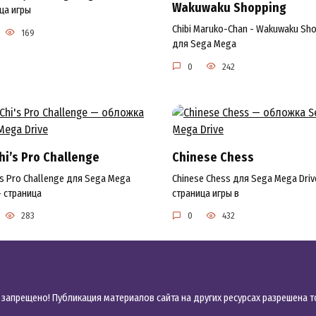
Wakuwaku Shopping
ца игры
Chibi Maruko-Chan - Wakuwaku Sh
169
для Sega Mega
0
242
hi’s Pro Challenge
Chinese Chess
i's Pro Challenge для Sega Mega
Chinese Chess для Sega Mega Driv
— страница
страница игры в
283
0
432
 запрещено! Публикация материалов сайта на других ресурсах разрешена 