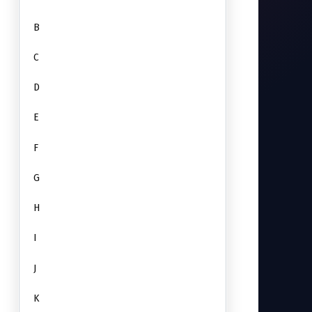
B
C
D
E
F
G
H
I
J
K