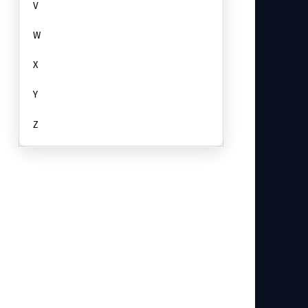
V
W
X
Y
Z