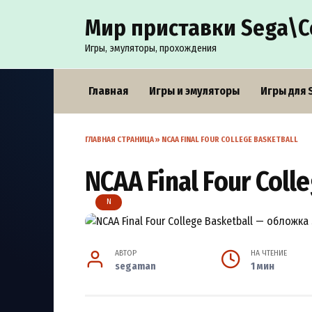
Перейти
Мир приставки Sega\С
к
содержанию
Игры, эмуляторы, прохождения
Главная
Игры и эмуляторы
Игры для 
ГЛАВНАЯ СТРАНИЦА
»
NCAA FINAL FOUR COLLEGE BASKETBALL
NCAA Final Four Coll
N
АВТОР
НА ЧТЕНИЕ
segaman
1 мин