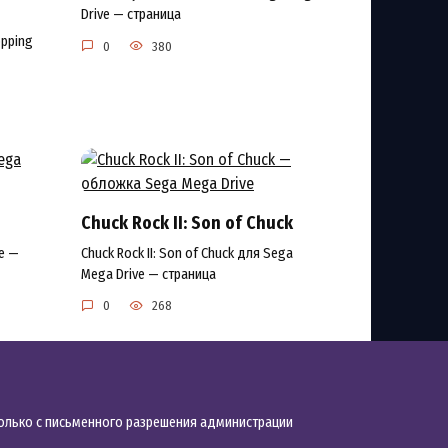
Drive — страница
opping
0
380
Chuck Rock II: Son of Chuck
e —
Chuck Rock II: Son of Chuck для Sega
Mega Drive — страница
0
268
только с письменного разрешения администрации