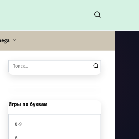
Sega
Search
for:
Игры по буквам
0-9
A