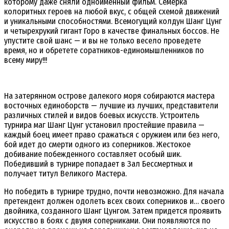
которому даже сняли одноименный фильм. Семерка
колоритных героев на любой вкус, с общей схемой движений
и уникальными способностями. Всемогущий колдун Шанг Цунг
и четырехрукий гигант Горо в качестве финальных боссов. Не
упустите свой шанс — и вы не только весело проведете
время, но и обретете соратников-единомышленников по
всему миру!!!
На затерянном острове далекого моря собираются мастера
восточных единоборств — лучшие из лучших, представители
различных стилей и видов боевых искусств. Устроитель
турнира маг Шанг Цунг установил простейшие правила —
каждый боец имеет право сражаться с оружием или без него,
бой идет до смерти одного из соперников. Жестокое
добивание побежденного составляет особый шик.
Победивший в турнире попадает в Зал Бессмертных и
получает титул Великого Мастера.
Но победить в турнире трудно, почти невозможно. Для начала
претендент должен одолеть всех своих соперников и… своего
двойника, созданного Шанг Цунгом. Затем придется проявить
искусство в боях с двумя соперниками. Они появляются по