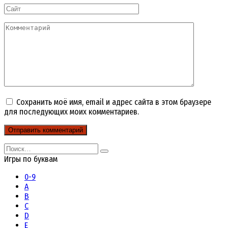
Сайт
Комментарий
Сохранить моё имя, email и адрес сайта в этом браузере
для последующих моих комментариев.
Search
for:
Игры по буквам
0-9
A
B
C
D
E