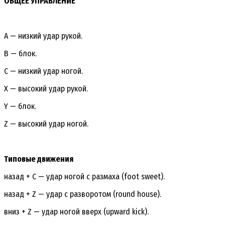
ОБЩЕЕ УПРАВЛЕНИЕ
A — низкий удар рукой.
B — блок.
C — низкий удар ногой.
X — высокий удар рукой.
Y — блок.
Z — высокий удар ногой.
Типовые движения
назад + С — удар ногой с размаха (foot sweet).
назад + Z — удар с разворотом (round house).
вниз + Z — удар ногой вверх (upward kick).