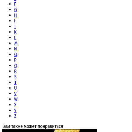
F
G
H
I
J
K
L
M
N
O
P
Q
R
S
T
U
V
W
X
Y
Z
Вам также может понравиться