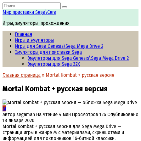
Перейти
Search
к
for:
Мир приставки Sega\Сега
содержанию
Игры, эмуляторы, прохождения
Главная
Игры и эмуляторы
Игры для Sega Genesis\Sega Mega Drive 2
Эмуляторы для приставки Sega
Эмуляторы для Sega Genesis\Sega Mega Drive 2
Эмуляторы для Sega 32X
Главная страница
»
Mortal Kombat + русская версия
Mortal Kombat + русская версия
M
Автор
segaman
На чтение
4 мин
Просмотров
126
Опубликовано
18 января 2026
Mortal Kombat + русская версия для Sega Mega Drive —
страница игры в жанре M с материалами, скриншотами и
информацией для поклонников 16-битной классики.