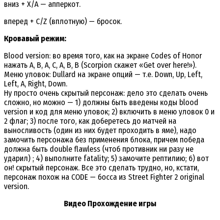
вниз + Х/А — апперкот.
вперед + С/Z (вплотную) — бросок.
Кровавый режим:
Blood version: во время того, как на экране Codes of Honor
нажать A, B, A, C, A, B, B (Scorpion скажет «Get over here!»).
Меню уловок: Dullard на экране опций — т.е. Down, Up, Left,
Left, A, Right, Down.
Ну просто очень скрытый персонаж: дело это сделать очень
сложно, но можно — 1) должны быть введены коды blood
version и код для меню уловок; 2) включить в меню уловок 0 и
2 флаг; 3) после того, как доберетесь до матчей на
выносливость (один из них будет проходить в яме), надо
замочить персонажа без применения блока, причем победа
должна быть double flawless (чтоб противник ни разу не
ударил) ; 4) выполните fatality; 5) замочите рептилию; 6) вот
он! скрытый персонаж. Все это сделать трудно, но, кстати,
персонаж похож на CODE — босса из Street Fighter 2 original
version.
Видео Прохождение игры