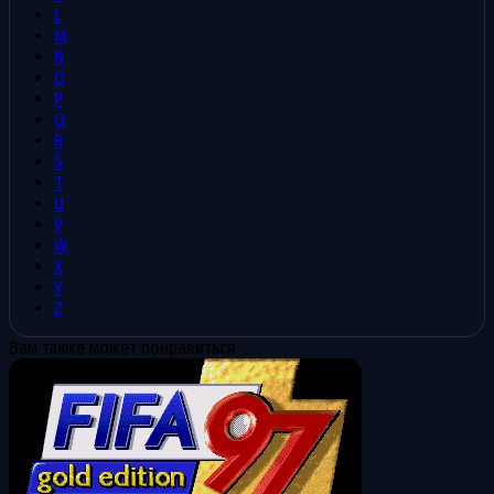
L
M
N
O
P
Q
R
S
T
U
V
W
X
Y
Z
Вам также может понравиться