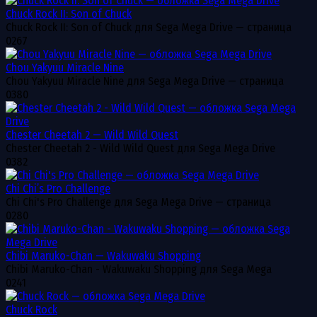
Chuck Rock II: Son of Chuck
Chuck Rock II: Son of Chuck для Sega Mega Drive — страница
0
267
Chou Yakyuu Miracle Nine
Chou Yakyuu Miracle Nine для Sega Mega Drive — страница
0
380
Chester Cheetah 2 — Wild Wild Quest
Chester Cheetah 2 - Wild Wild Quest для Sega Mega Drive
0
382
Chi Chi’s Pro Challenge
Chi Chi's Pro Challenge для Sega Mega Drive — страница
0
280
Chibi Maruko-Chan — Wakuwaku Shopping
Chibi Maruko-Chan - Wakuwaku Shopping для Sega Mega
0
241
Chuck Rock