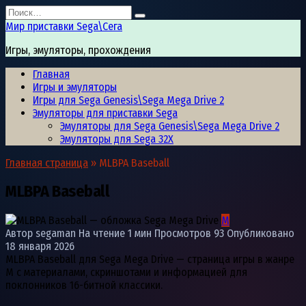
Перейти
Search
к
for:
Мир приставки Sega\Сега
содержанию
Игры, эмуляторы, прохождения
Главная
Игры и эмуляторы
Игры для Sega Genesis\Sega Mega Drive 2
Эмуляторы для приставки Sega
Эмуляторы для Sega Genesis\Sega Mega Drive 2
Эмуляторы для Sega 32X
Главная страница
»
MLBPA Baseball
MLBPA Baseball
M
Автор
segaman
На чтение
1 мин
Просмотров
93
Опубликовано
18 января 2026
MLBPA Baseball для Sega Mega Drive — страница игры в жанре
M с материалами, скриншотами и информацией для
поклонников 16-битной классики.