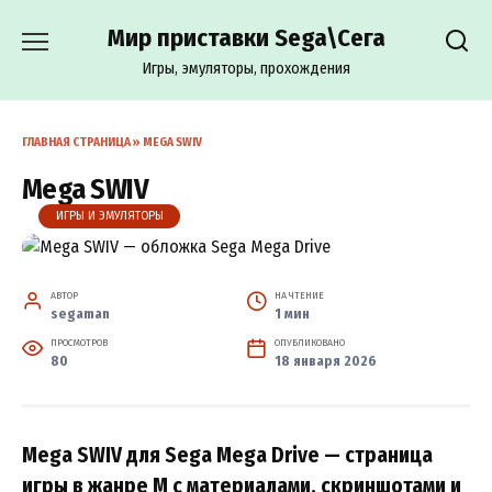
Перейти
Мир приставки Sega\Сега
к
содержанию
Игры, эмуляторы, прохождения
ГЛАВНАЯ СТРАНИЦА
»
MEGA SWIV
Mega SWIV
ИГРЫ И ЭМУЛЯТОРЫ
АВТОР
НА ЧТЕНИЕ
segaman
1 мин
ПРОСМОТРОВ
ОПУБЛИКОВАНО
80
18 января 2026
Mega SWIV для Sega Mega Drive — страница
игры в жанре M с материалами, скриншотами и