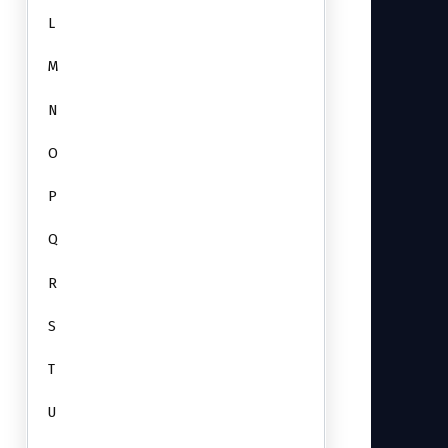
L
M
N
O
P
Q
R
S
T
U