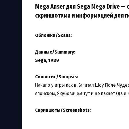
Mega Anser для Sega Mega Drive — 
скриншотами и информацией для п
Обложки/Scans:
Данные/Summary
:
Sega, 1989
Синопсис/Sinopsis:
Начало у игры как в Капитал Шоу Поле Чудес
японском, Якубовичем тут и не пахнет (да и 
Скриншоты/Screenshots: