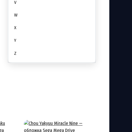
V
W
X
Y
Z