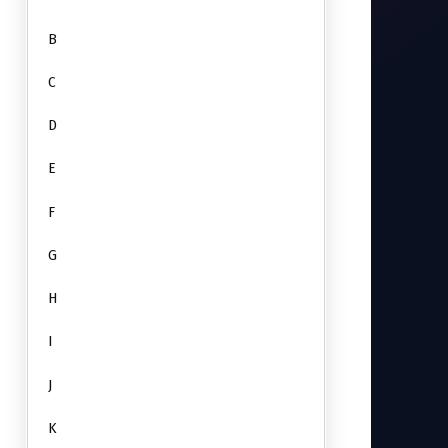
B
C
D
E
F
G
H
I
J
K