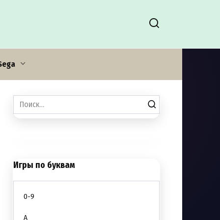
Sega
Search
for:
Игры по буквам
0-9
A