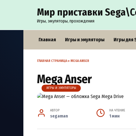
Перейти
Мир приставки Sega\С
к
содержанию
Игры, эмуляторы, прохождения
Главная
Игры и эмуляторы
Игры для 
ГЛАВНАЯ СТРАНИЦА
»
MEGA ANSER
Mega Anser
ИГРЫ И ЭМУЛЯТОРЫ
АВТОР
НА ЧТЕНИЕ
segaman
1 мин