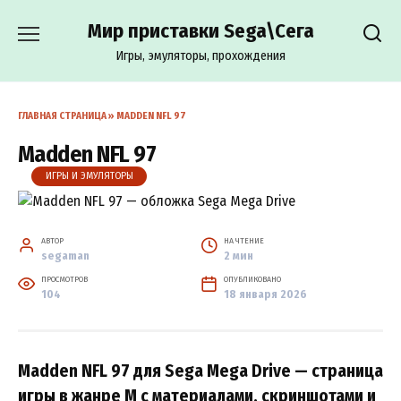
Перейти
Мир приставки Sega\Сега
к
содержанию
Игры, эмуляторы, прохождения
ГЛАВНАЯ СТРАНИЦА
»
MADDEN NFL 97
Madden NFL 97
ИГРЫ И ЭМУЛЯТОРЫ
АВТОР
НА ЧТЕНИЕ
segaman
2 мин
ПРОСМОТРОВ
ОПУБЛИКОВАНО
104
18 января 2026
Madden NFL 97 для Sega Mega Drive — страница
игры в жанре M с материалами, скриншотами и