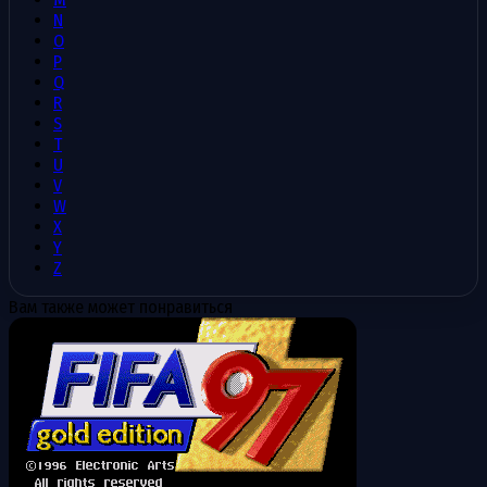
N
O
P
Q
R
S
T
U
V
W
X
Y
Z
Вам также может понравиться