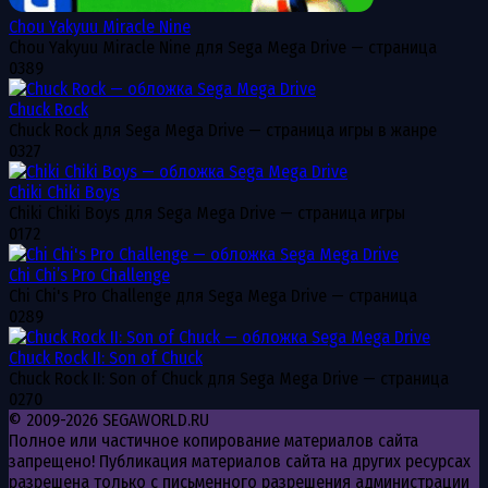
Chou Yakyuu Miracle Nine
Chou Yakyuu Miracle Nine для Sega Mega Drive — страница
0
389
Chuck Rock
Chuck Rock для Sega Mega Drive — страница игры в жанре
0
327
Chiki Chiki Boys
Chiki Chiki Boys для Sega Mega Drive — страница игры
0
172
Chi Chi’s Pro Challenge
Chi Chi's Pro Challenge для Sega Mega Drive — страница
0
289
Chuck Rock II: Son of Chuck
Chuck Rock II: Son of Chuck для Sega Mega Drive — страница
0
270
© 2009-2026 SEGAWORLD.RU
Полное или частичное копирование материалов сайта
запрещено! Публикация материалов сайта на других ресурсах
разрешена только с письменного разрешения администрации