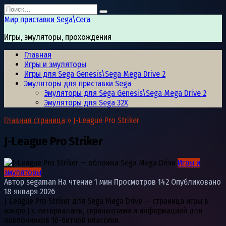
Перейти
Search
к
for:
Мир приставки Sega\Сега
содержанию
Игры, эмуляторы, прохождения
Главная
Игры и эмуляторы
Игры для Sega Genesis\Sega Mega Drive 2
Эмуляторы для приставки Sega
Эмуляторы для Sega Genesis\Sega Mega Drive 2
Эмуляторы для Sega 32X
Главная страница
»
J-League Pro Striker
J-League Pro Striker
Игры и
эмуляторы
Автор
segaman
На чтение
1 мин
Просмотров
142
Опубликовано
18 января 2026
J-League Pro Striker для Sega Mega Drive — страница игры в
жанре J с материалами, скриншотами и информацией для
поклонников 16-битной классики.