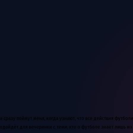
 сразу поймут меня, когда узнают, что все действия футболи
а подойдёт для вечеринки с теми, кто о футболе знает лишь из