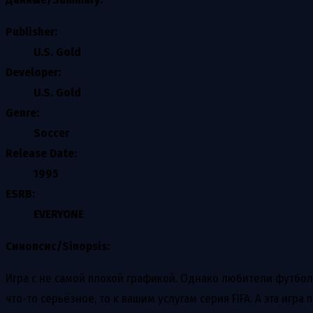
Publisher:
U.S. Gold
Developer:
U.S. Gold
Genre:
Soccer
Release Date:
1995
ESRB:
EVERYONE
Синопсис/Sinopsis:
Игра с не самой плохой графикой. Однако любители футбола
что-то серьёзное, то к вашим услугам серия FIFA. А эта игр