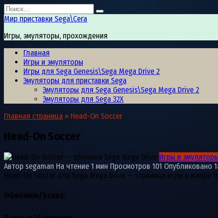
Перейти
Search
к
for:
Мир приставки Sega\Сега
содержанию
Игры, эмуляторы, прохождения
Главная
Игры и эмуляторы
Игры для Sega Genesis\Sega Mega Drive 2
Эмуляторы для приставки Sega
Эмуляторы для Sega Genesis\Sega Mega Drive 2
Эмуляторы для Sega 32X
Главная страница
»
Head-On Soccer
Head-On Soccer
Игры и эмулятор
Автор
segaman
На чтение
1 мин
Просмотров
101
Опубликовано
1
Head-On Soccer для Sega Mega Drive — страница игры в жанре 
Обложки/Scans:
Данные/Summary
: