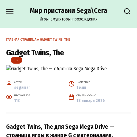
Перейти
Мир приставки Sega\Сега
к
содержанию
Игры, эмуляторы, прохождения
ГЛАВНАЯ СТРАНИЦА
»
GADGET TWINS, THE
Gadget Twins, The
G
АВТОР
НА ЧТЕНИЕ
segaman
1 мин
ПРОСМОТРОВ
ОПУБЛИКОВАНО
113
18 января 2026
Gadget Twins, The для Sega Mega Drive —
страница игры в жанре G с материалами,