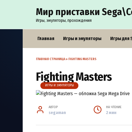
Перейти
Мир приставки Sega\С
к
содержанию
Игры, эмуляторы, прохождения
Главная
Игры и эмуляторы
Игры для 
ГЛАВНАЯ СТРАНИЦА
»
FIGHTING MASTERS
Fighting Masters
ИГРЫ И ЭМУЛЯТОРЫ
АВТОР
НА ЧТЕНИЕ
segaman
2 мин