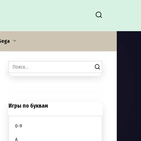
Sega
Search
for:
Игры по буквам
0-9
A