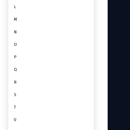
L
M
N
O
P
Q
R
S
T
U