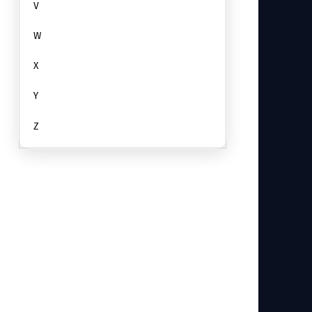
V
W
X
Y
Z