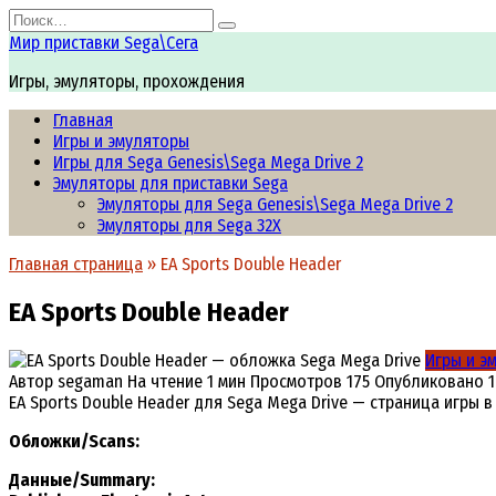
Перейти
Search
к
for:
Мир приставки Sega\Сега
содержанию
Игры, эмуляторы, прохождения
Главная
Игры и эмуляторы
Игры для Sega Genesis\Sega Mega Drive 2
Эмуляторы для приставки Sega
Эмуляторы для Sega Genesis\Sega Mega Drive 2
Эмуляторы для Sega 32X
Главная страница
»
EA Sports Double Header
EA Sports Double Header
Игры и э
Автор
segaman
На чтение
1 мин
Просмотров
175
Опубликовано
EA Sports Double Header для Sega Mega Drive — страница игры 
Обложки/Scans:
Данные/Summary
: