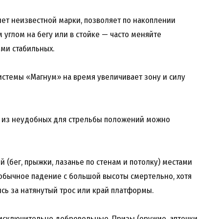
лет неизвестной марки, позволяет по накоплении
 углом на бегу или в стойке — часто меняйте
ми стабильных.
истемы «Магнум» на время увеличивает зону и силу
а из неудобных для стрельбы положений можно
 (бег, прыжки, лазанье по стенам и потолку) местами
обычное падение с большой высоты смертельно, хотя
ись за натянутый трос или край платформы.
я исключительно добровольные. Призы (оружие, аптечки