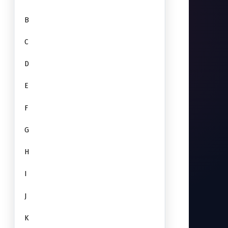
B
C
D
E
F
G
H
I
J
K