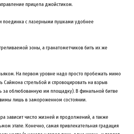
направление прицела джойстиком.
 и поединка с лазерными пушками удобнее
треливаемой зоны, а гранатометчиков бить их же
ньяком. На первом уровне надо просто пробежать мимо
ть Саймона стрельбой и спровоцировать на взрыв
ь за облюбованную им площадку). В финальной битве
звимы лишь в замороженном состоянии.
ора зависит число жизней и продолжений, а также
дьмом этапе. Конечно, самая привлекательная градация