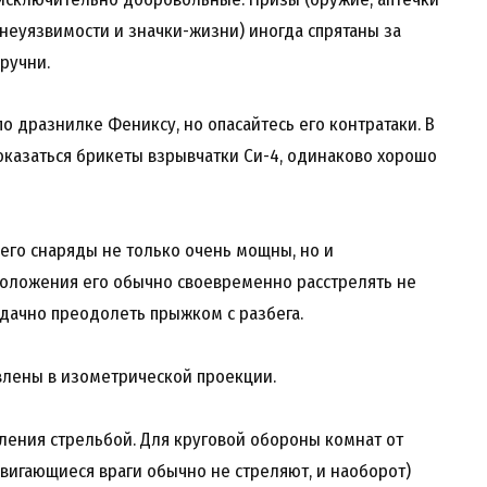
еуязвимости и значки-жизни) иногда спрятаны за
ручни.
о дразнилке Фениксу, но опасайтесь его контратаки. В
 оказаться брикеты взрывчатки Си-4, одинаково хорошо
 его снаряды не только очень мощны, но и
 положения его обычно своевременно расстрелять не
удачно преодолеть прыжком с разбега.
авлены в изометрической проекции.
ления стрельбой. Для круговой обороны комнат от
игающиеся враги обычно не стреляют, и наоборот)