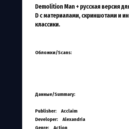
Demolition Man + русская версия д
D с материалами, скриншотами и 
классики.
Обложки/Scans:
Данные/Summary
:
Publisher: Acclaim
Developer: Alexandria
Genre: Action