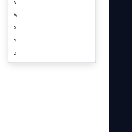
V
W
X
Y
Z