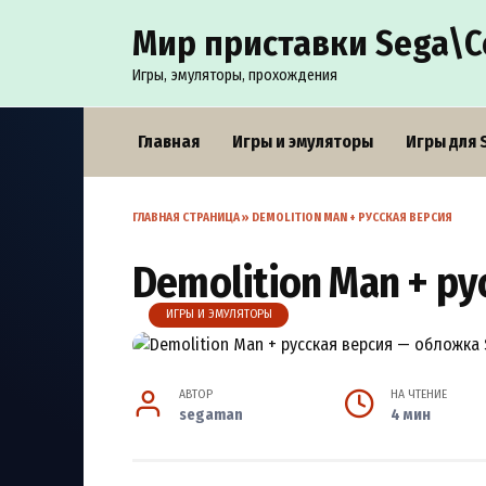
Перейти
Мир приставки Sega\С
к
содержанию
Игры, эмуляторы, прохождения
Главная
Игры и эмуляторы
Игры для 
ГЛАВНАЯ СТРАНИЦА
»
DEMOLITION MAN + РУССКАЯ ВЕРСИЯ
Demolition Man + ру
ИГРЫ И ЭМУЛЯТОРЫ
АВТОР
НА ЧТЕНИЕ
segaman
4 мин