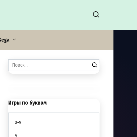
Sega
Search
for:
Игры по буквам
0-9
A