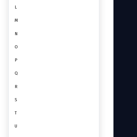
L
M
N
O
P
Q
R
S
T
U