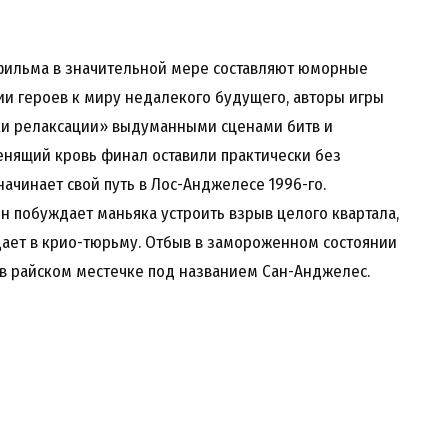
фильма в значительной мере составляют юморные
и героев к миру недалекого будущего, авторы игры
и релаксации» выдуманными сценами битв и
енящий кровь финал оставили практически без
чинает свой путь в Лос-Анджелесе 1996-го.
н побуждает маньяка устроить взрыв целого квартала,
дает в крио-тюрьму. Отбыв в замороженном состоянии
 в райском местечке под названием Сан-Анджелес.