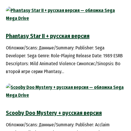
Phantasy Star II + русская версия
Обложки/Scans: Данные/Summary: Publisher: Sega
Developer: Sega Genre: Role-Playing Release Date: 1989 ESRB
Descriptors: Mild Animated Violence Синопсис/Sinopsis: Во
второй игре серии Phantasy…
Scooby Doo Mystery + русская версия
Обложки/Scans: Данные/Summary: Publisher: Acclaim