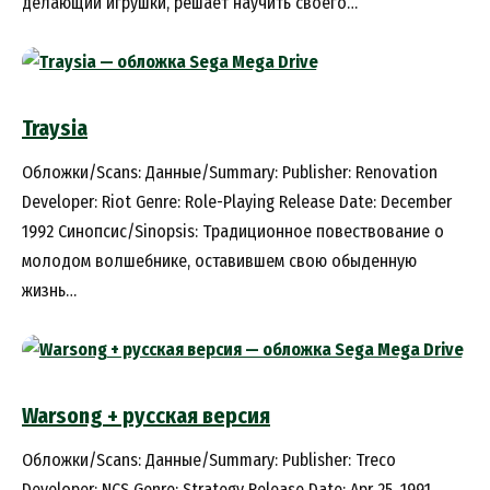
делающий игрушки, решает научить своего…
Traysia
Обложки/Scans: Данные/Summary: Publisher: Renovation
Developer: Riot Genre: Role-Playing Release Date: December
1992 Синопсис/Sinopsis: Традиционное повествование о
молодом волшебнике, оставившем свою обыденную
жизнь…
Warsong + русская версия
Обложки/Scans: Данные/Summary: Publisher: Treco
Developer: NCS Genre: Strategy Release Date: Apr 25, 1991