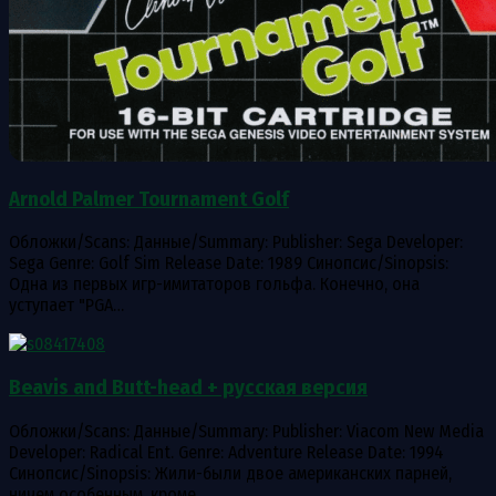
Arnold Palmer Tournament Golf
Обложки/Scans: Данные/Summary: Publisher: Sega Developer:
Sega Genre: Golf Sim Release Date: 1989 Синопсис/Sinopsis:
Одна из первых игр-имитаторов гольфа. Конечно, она
уступает "PGA…
Beavis and Butt-head + русская версия
Обложки/Scans: Данные/Summary: Publisher: Viacom New Media
Developer: Radical Ent. Genre: Adventure Release Date: 1994
Синопсис/Sinopsis: Жили-были двое американских парней,
ничем особенным, кроме…