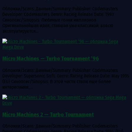
Обложки/Scans: Данные/Summary: Publisher: Codemasters
Developer: Codemasters Genre: Racing Release Date: 1993
Синопсис/Sinopsis: Любимые гонки миллионов.
Оригинальнейшая идея, ставшая уже классикой, вовсю
эксплуатируется…
Micro Machines — Turbo Tournament ’96
Обложки/Scans: Данные/Summary: Publisher: Codemasters
Developer: Supersonic Soft. Genre: Racing Release Date: May 1995
(EU) Синопсис/Sinopsis: В этой части стали еще более
интересными,…
Micro Machines 2 — Turbo Tournament
Обложки/Scans: Данные/Summary: Publisher: Codemasters
Developer: Codemasters Genre: Racing Release Date: 1994 (EU)