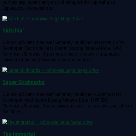
из трёх игр Super Hang-on, Columns, World Cup Italia 90
Скриншоты/Screenshots:
Skitchin’
Обложки/Scans: Данные/Summary: Publisher: Electronic Arts
Developer: Electronic Arts Genre: Skating Release Date: 1993
Синопсис/Sinopsis: Игра продолжает славную традицию
симуляторов экстремальных видов спорта…
Super Skidmarks
Обложки/Scans: Данные/Summary: Publisher: Codemasters
Developer: Acid Genre: Racing Release Date: 1995 (EU)
Синопсис/Sinopsis: После выхода в свет такого хита, как Micro
Machines,…
The Immortal