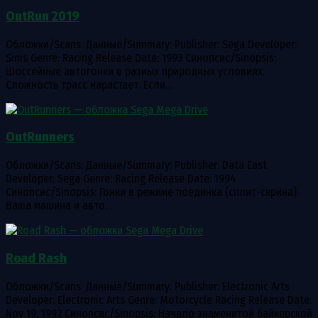
OutRun 2019
Обложки/Scans: Данные/Summary: Publisher: Sega Developer:
Sims Genre: Racing Release Date: 1993 Синопсис/Sinopsis:
Шоссейные автогонки в разных природных условиях.
Сложность трасс нарастает. Если…
OutRunners
Обложки/Scans: Данные/Summary: Publisher: Data East
Developer: Sega Genre: Racing Release Date: 1994
Синопсис/Sinopsis: Гонки в режиме поединка (сплит-скрина).
Ваша машина и авто…
Road Rash
Обложки/Scans: Данные/Summary: Publisher: Electronic Arts
Developer: Electronic Arts Genre: Motorcycle Racing Release Date:
Nov 19, 1992 Синопсис/Sinopsis: Начало знаменитой байкерской