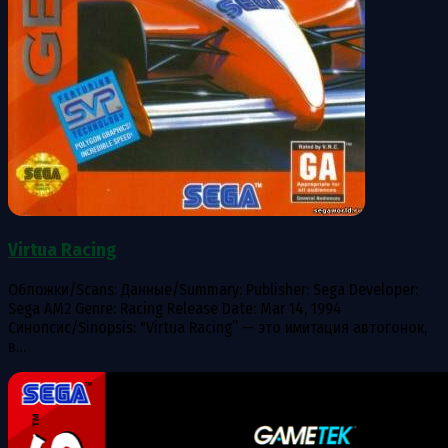
Virtua Racing
Обложки/Scans: Данные/Summary: Publisher: Sega Developer:
Sega AM2 Genre: Racing Release Date: Mar 14, 1994
Синопсис/Sinopsis: "Virtua Racing” — это имитация автогонок,
в…