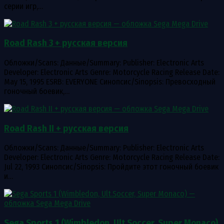
серии игр,…
Road Rash 3 + русская версия
Обложки/Scans: Данные/Summary: Publisher: Electronic Arts
Developer: Electronic Arts Genre: Motorcycle Racing Release Date:
May 15, 1995 ESRB: EVERYONE Синопсис/Sinopsis: Превосходный
гоночный боевик,…
Road Rash II + русская версия
Обложки/Scans: Данные/Summary: Publisher: Electronic Arts
Developer: Electronic Arts Genre: Motorcycle Racing Release Date:
Jul 22, 1993 Синопсис/Sinopsis: Пройдите этот гоночный боевик
и…
Sega Sports 1 (Wimbledon, Ult.Soccer, Super Monaco)