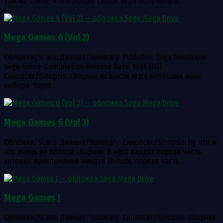
том же стиле, что и Double Clutch. Игра получилась…
Mega Games 6 (Vol 2)
Обложки/Scans: Данные/Summary: Publisher: Sega Developer:
Sega Genre: Compilation Release Date: 1995 (EU)
Синопсис/Sinopsis: Сборник из шести игр с неплохим меню
выбора. Super…
Mega Games 6 (Vol 3)
Обложки/Scans: Данные/Summary: Синопсис/Sinopsis: Ну что ж
это очень не плохой сборник. В него входят первая часть
хитовых приключений ниндзя Shinobi, первая часть…
Mega Games I
Обложки/Scans: Данные/Summary: Синопсис/Sinopsis: Сборник