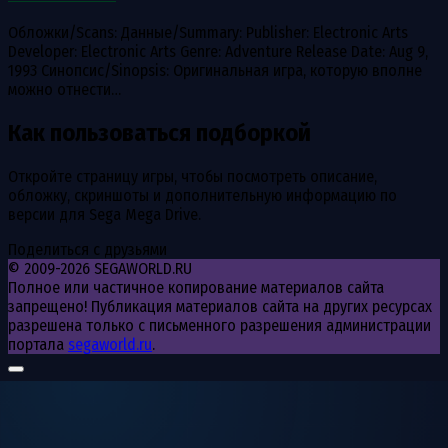
Обложки/Scans: Данные/Summary: Publisher: Electronic Arts
Developer: Electronic Arts Genre: Adventure Release Date: Aug 9,
1993 Синопсис/Sinopsis: Оригинальная игра, которую вполне
можно отнести…
Как пользоваться подборкой
Откройте страницу игры, чтобы посмотреть описание,
обложку, скриншоты и дополнительную информацию по
версии для Sega Mega Drive.
Поделиться с друзьями
© 2009-2026 SEGAWORLD.RU
Полное или частичное копирование материалов сайта
запрещено! Публикация материалов сайта на других ресурсах
разрешена только с письменного разрешения администрации
портала
segaworld.ru
.