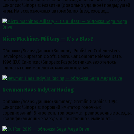
Синопсис/Sinopsis: Развитие (довольно удачное) предыдущей
игры. На всевозможных автомобилях (вездеходах,…
Micro Machines Military — It’s a Blast!
Обложки/Scans: Данные/Summary: Publisher: Codemasters
Developer: Supersonic Soft. Genre: Car Combat Release Date:
1996 (EU) Синопсис/Sinopsis: Разработчикам захотелось
сделать гонки маленьких машинок крутым…
Newman Haas IndyCar Racing
Обложки/Scans: Данные/Summary: Gremlin Graphics, 1994
Синопсис/Sinopsis: Хороший имитатор гоночных
соревнований. В игре есть три режима: тренировочные заезды,
квалификационные заезды и собственно чемпионат.…