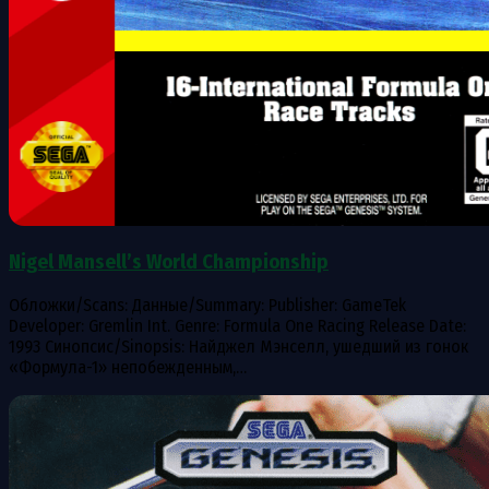
Nigel Mansell’s World Championship
Обложки/Scans: Данные/Summary: Publisher: GameTek
Developer: Gremlin Int. Genre: Formula One Racing Release Date:
1993 Синопсис/Sinopsis: Найджел Мэнселл, ушедший из гонок
«Формула-1» непобежденным,…