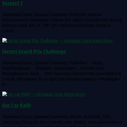
Fastest 1
Обложки/Scans: Данные/Summary: Publisher: Human
Entertainment Developer: Human Ent. Genre: Formula One Racing
Release Date: Jun 28, 1991 (JP) Синопсис/Sinopsis: Гонки в
стиле…
Ferrari Grand Prix Challenge
Обложки/Scans: Данные/Summary: Publisher: Flying
EdgeDeveloper: Aisystem TokyoGenre: Formula One
RacingRelease Date: 1992 Синопсис/Sinopsis:Вы участвуете в
гонках «Формулы-1» за прославленную команду «Феррари».
И…
Fun Car Rally
Обложки/Scans: Данные/Summary: MCom, Accolade, 1992
Синопсис/Sinopsis: Это гоночки, вид сверху, игра выполнена в