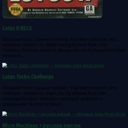
Lotus II RECS
Обложки/Scans: Данные/Summary: Publisher: Electronic Arts
Developer: Gremlin Int. Genre: Racing Release Date: 1993
Синопсис/Sinopsis: Гонки на разных трассах в разных погодных
условиях.…
Lotus Turbo Challenge
Обложки/Scans: Данные/Summary: Publisher: Electronic Arts
Developer: Gremlin Int. Genre: Racing Release Date: 1992
Синопсис/Sinopsis: Гоночки с неплохой графикой и
средненьким звуком. Катаемся…
Micro Machines + русская версия