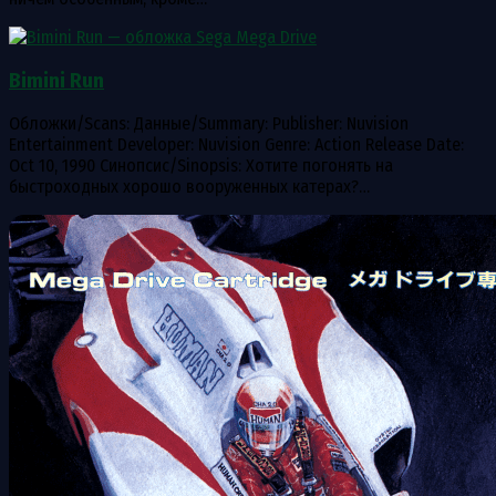
Bimini Run
Обложки/Scans: Данные/Summary: Publisher: Nuvision
Entertainment Developer: Nuvision Genre: Action Release Date:
Oct 10, 1990 Синопсис/Sinopsis: Хотите погонять на
быстроходных хорошо вооруженных катерах?…