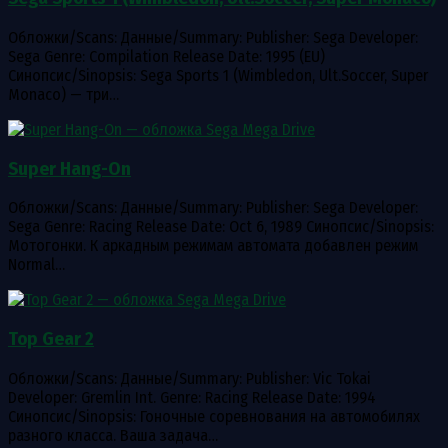
Обложки/Scans: Данные/Summary: Publisher: Sega Developer:
Sega Genre: Compilation Release Date: 1995 (EU)
Синопсис/Sinopsis: Sega Sports 1 (Wimbledon, Ult.Soccer, Super
Monaco) — три…
Super Hang-On
Обложки/Scans: Данные/Summary: Publisher: Sega Developer:
Sega Genre: Racing Release Date: Oct 6, 1989 Синопсис/Sinopsis:
Мотогонки. К аркадным режимам автомата добавлен режим
Normal…
Top Gear 2
Обложки/Scans: Данные/Summary: Publisher: Vic Tokai
Developer: Gremlin Int. Genre: Racing Release Date: 1994
Синопсис/Sinopsis: Гоночные соревнования на автомобилях
разного класса. Ваша задача…