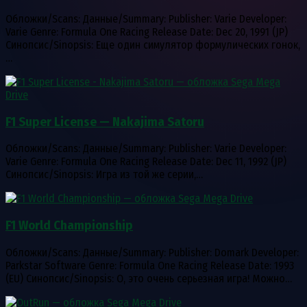
Обложки/Scans: Данные/Summary: Publisher: Varie Developer:
Varie Genre: Formula One Racing Release Date: Dec 20, 1991 (JP)
Синопсис/Sinopsis: Еще один симулятор формулических гонок,
…
F1 Super License — Nakajima Satoru
Обложки/Scans: Данные/Summary: Publisher: Varie Developer:
Varie Genre: Formula One Racing Release Date: Dec 11, 1992 (JP)
Синопсис/Sinopsis: Игра из той же серии,…
F1 World Championship
Обложки/Scans: Данные/Summary: Publisher: Domark Developer:
Parkstar Software Genre: Formula One Racing Release Date: 1993
(EU) Синопсис/Sinopsis: О, это очень серьезная игра! Можно…