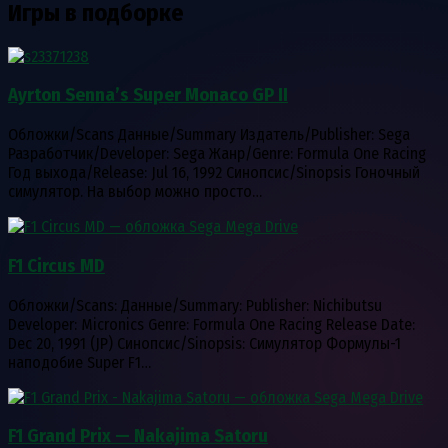
Игры в подборке
Ayrton Senna’s Super Monaco GP II
Обложки/Scans Данные/Summary Издатель/Publisher: Sega
Разработчик/Developer: Sega Жанр/Genre: Formula One Racing
Год выхода/Release: Jul 16, 1992 Синопсис/Sinopsis Гоночный
симулятор. На выбор можно просто…
F1 Circus MD
Обложки/Scans: Данные/Summary: Publisher: Nichibutsu
Developer: Micronics Genre: Formula One Racing Release Date:
Dec 20, 1991 (JP) Синопсис/Sinopsis: Симулятор Формулы-1
наподобие Super F1…
F1 Grand Prix — Nakajima Satoru