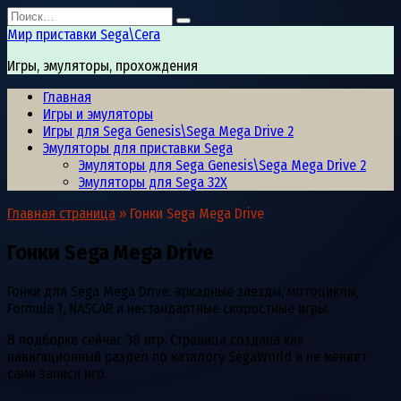
Перейти
Search
к
for:
Мир приставки Sega\Сега
содержанию
Игры, эмуляторы, прохождения
Главная
Игры и эмуляторы
Игры для Sega Genesis\Sega Mega Drive 2
Эмуляторы для приставки Sega
Эмуляторы для Sega Genesis\Sega Mega Drive 2
Эмуляторы для Sega 32X
Главная страница
»
Гонки Sega Mega Drive
Гонки Sega Mega Drive
Гонки для Sega Mega Drive: аркадные заезды, мотоциклы,
Formula 1, NASCAR и нестандартные скоростные игры.
В подборке сейчас 38 игр. Страница создана как
навигационный раздел по каталогу SegaWorld и не меняет
сами записи игр.