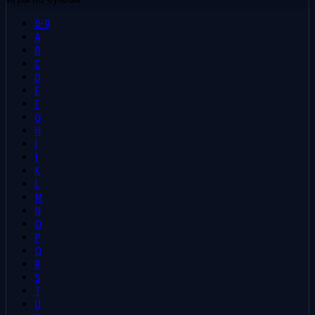
0-9
A
B
C
D
E
F
G
H
I
J
K
L
M
N
O
P
Q
R
S
T
U