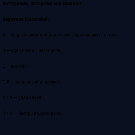
Вот приемы, которыми они владеют:
Каратека (Karateka):
А — удар кулаком или (вплотную к противнику) локтем;
В — удар ногой с разворота;
С — прыжок;
С, В — удар ногой в прыжке;
А + В — удар назад;
В + С — быстрые удары рукой.