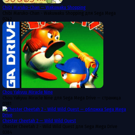
Chibi Maruko-Chan — Wakuwaku Shopping
Chibi Maruko-Chan - Wakuwaku Shopping для Sega Mega
0
242
Chou Yakyuu Miracle Nine
Chou Yakyuu Miracle Nine для Sega Mega Drive — страница
0
381
Chester Cheetah 2 — Wild Wild Quest
Chester Cheetah 2 - Wild Wild Quest для Sega Mega Drive
0
384