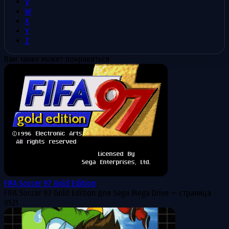
V
W
X
Y
Z
Вам также может понравиться
FIFA Soccer 97 Gold Edition
FIFA Soccer 97 Gold Edition для Sega Mega Drive — страница
0
521