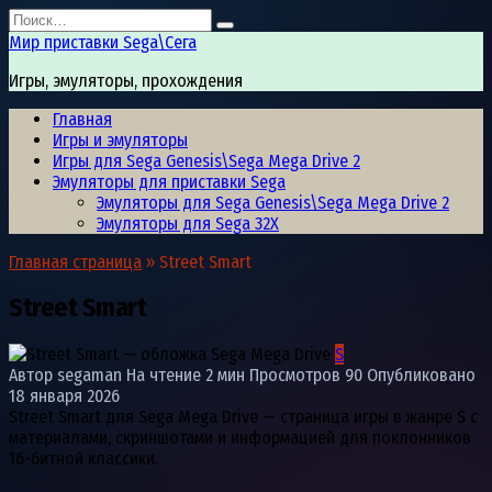
Перейти
Search
к
for:
Мир приставки Sega\Сега
содержанию
Игры, эмуляторы, прохождения
Главная
Игры и эмуляторы
Игры для Sega Genesis\Sega Mega Drive 2
Эмуляторы для приставки Sega
Эмуляторы для Sega Genesis\Sega Mega Drive 2
Эмуляторы для Sega 32X
Главная страница
»
Street Smart
Street Smart
S
Автор
segaman
На чтение
2 мин
Просмотров
90
Опубликовано
18 января 2026
Street Smart для Sega Mega Drive — страница игры в жанре S с
материалами, скриншотами и информацией для поклонников
16-битной классики.