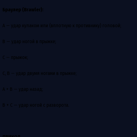
Браулер (Brawler):
А — удар кулаком или (вплотную к противнику) головой;
В — удар ногой в прыжке;
С — прыжок;
С, В — удар двумя ногами в прыжке;
А + В — удар назад;
В + С — удар ногой с разворота.
ПРИКОЛ.