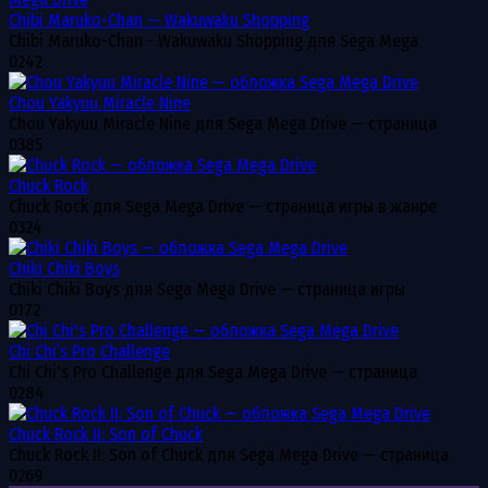
Chibi Maruko-Chan — Wakuwaku Shopping
Chibi Maruko-Chan - Wakuwaku Shopping для Sega Mega
0
242
Chou Yakyuu Miracle Nine
Chou Yakyuu Miracle Nine для Sega Mega Drive — страница
0
385
Chuck Rock
Chuck Rock для Sega Mega Drive — страница игры в жанре
0
324
Chiki Chiki Boys
Chiki Chiki Boys для Sega Mega Drive — страница игры
0
172
Chi Chi’s Pro Challenge
Chi Chi's Pro Challenge для Sega Mega Drive — страница
0
284
Chuck Rock II: Son of Chuck
Chuck Rock II: Son of Chuck для Sega Mega Drive — страница
0
269