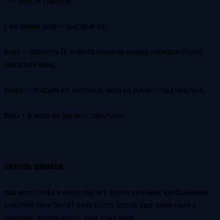
C — бросок гранаты;
C во время бега — быстрый бег;
Вниз — присесть (в этом положении можно передвигаться),
свеситься вниз;
Вверх — подъем по лестнице; вися на руках — подтянуться;
Вниз + A, вися на руках — спрыгнуть.
ПАРОЛЬ ФИНАЛА:
два иероглифа в виде овала с двумя ножками; изображение
скарабея (жук такой); знак ворот (арка); еще один овал с
ножками; пустое место; еще одна арка.