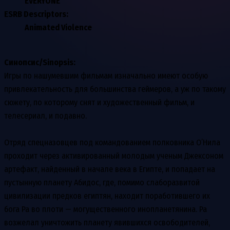
EVERYONE
ESRB Descriptors:
Animated Violence
Синопсис/Sinopsis:
Игры по нашумевшим фильмам изначально имеют особую
привлекательность для большинства геймеров, а уж по такому
сюжету, по которому снят и художественный фильм, и
телесериал, и подавно.
Отряд спецназовцев под командованием полковника О’Нила
проходит через активированный молодым ученым Джексоном
артефакт, найденный в начале века в Египте, и попадает на
пустынную планету Абидос, где, помимо слаборазвитой
цивилизации предков египтян, находит поработившего их
бога Ра во плоти — могущественного инопланетянина. Ра
возжелал уничтожить планету явившихся освободителей,