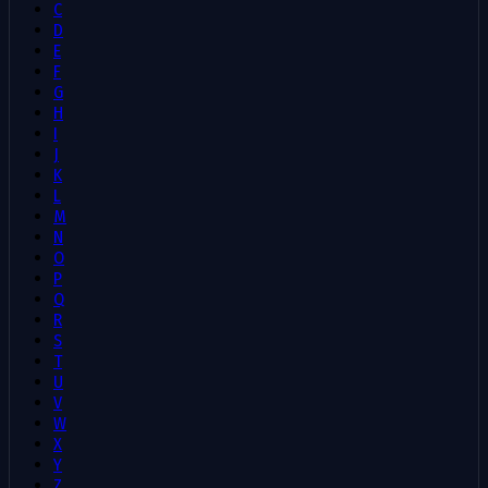
C
D
E
F
G
H
I
J
K
L
M
N
O
P
Q
R
S
T
U
V
W
X
Y
Z