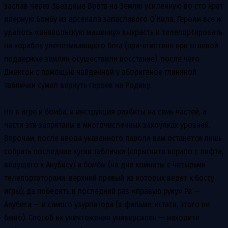
заслав через Звездные Врата на Землю усиленную во сто крат
ядерную бомбу из арсенала запасливого О’Нила. Героям все ж
удалось «дьявольскую машинку» выкрасть и телепортировать
на корабль улепетывающего бога (пра-египтяне при огневой
поддержке землян осуществили восстание), после чего
Джексон с помощью найденной у аборигенов глиняной
таблички сумел вернуть героев на Родину.
Но в игре и бомба, и инструкция разбиты на семь частей, а
части эти запрятаны в многочисленных закоулках уровней.
Впрочем, после ввода указанного пароля вам останется лишь
собрать последние куски таблички (спрыгните вправо с лифта,
ведущего к Анубису) и бомбы (на дне комнаты с четырьмя
телепортаторами, верхний правый из которых ведет к боссу
игры), да победить в последний раз «правую руку» Ра —
Анубиса — и самого узурпатора (в фильме, кстати, этого не
было). Способ их уничтожения универсален — находите