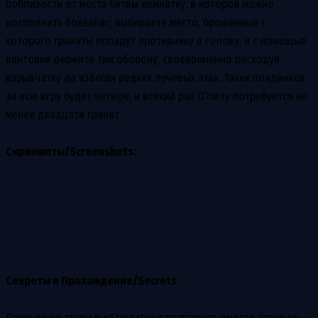
поблизости от места битвы комнатку, в которой можно
восполнить боезапас; выбираете место, брошенные с
которого гранаты попадут противнику в голову, и с помощью
винтовки держите там оборону, своевременно расходуя
взрывчатку да избегая редких лучевых атак. Таких поединков
за всю игру будет четыре, и всякий раз О’Нилу потребуется не
менее двадцати гранат.
Скриншоты/Screenshots:
Секреты и Прохождение/Secrets
Деление на этапы в «Stargate» отсутствует, вместо этого вы