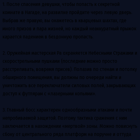
1. После спасения девушки, чтобы попасть к секретной
комнате в Нагаде, на развилке пройдите через левую дверь.
Выбрав же правую, вы окажетесь в кварцевых шахтах, где
много призов и пара жизней, но каждый неаккуратный прыжок
карается падением в бездонную пропасть.
2. Оружейная мастерская Ра охраняется Небесными Стражами и
скорострельными пушками (последние можно просто
расстреливать, вовремя присев). Полазив по стенам и потолку
обширного помещения, вы должны по очереди найти и
уничтожить все переключатели силовых полей, закрывающих
доступ к футлярам с «лазерными копьями».
3. Главный босс характерен однообразными атаками и почти
непробиваемой защитой. Поэтому тактика сражения с ним
заключается в нахождении «мертвой» зоны. Можно повиснуть
сбоку от центрального ряда платформ на поручне и оттуда