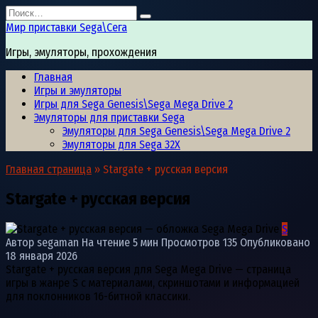
Перейти
Search
к
for:
Мир приставки Sega\Сега
содержанию
Игры, эмуляторы, прохождения
Главная
Игры и эмуляторы
Игры для Sega Genesis\Sega Mega Drive 2
Эмуляторы для приставки Sega
Эмуляторы для Sega Genesis\Sega Mega Drive 2
Эмуляторы для Sega 32X
Главная страница
»
Stargate + русская версия
Stargate + русская версия
S
Автор
segaman
На чтение
5 мин
Просмотров
135
Опубликовано
18 января 2026
Stargate + русская версия для Sega Mega Drive — страница
игры в жанре S с материалами, скриншотами и информацией
для поклонников 16-битной классики.