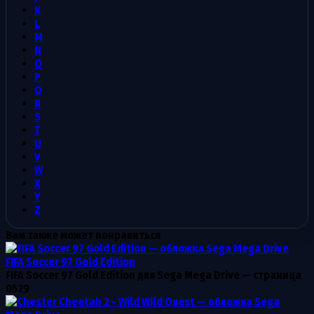
K
L
M
N
O
P
Q
R
S
T
U
V
W
X
Y
Z
Вам также может понравиться
FIFA Soccer 97 Gold Edition
FIFA Soccer 97 Gold Edition для Sega Mega Drive — страница
0
529