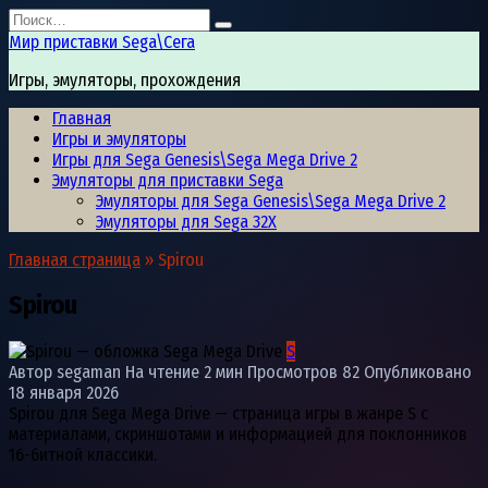
Перейти
Search
к
for:
Мир приставки Sega\Сега
содержанию
Игры, эмуляторы, прохождения
Главная
Игры и эмуляторы
Игры для Sega Genesis\Sega Mega Drive 2
Эмуляторы для приставки Sega
Эмуляторы для Sega Genesis\Sega Mega Drive 2
Эмуляторы для Sega 32X
Главная страница
»
Spirou
Spirou
S
Автор
segaman
На чтение
2 мин
Просмотров
82
Опубликовано
18 января 2026
Spirou для Sega Mega Drive — страница игры в жанре S с
материалами, скриншотами и информацией для поклонников
16-битной классики.