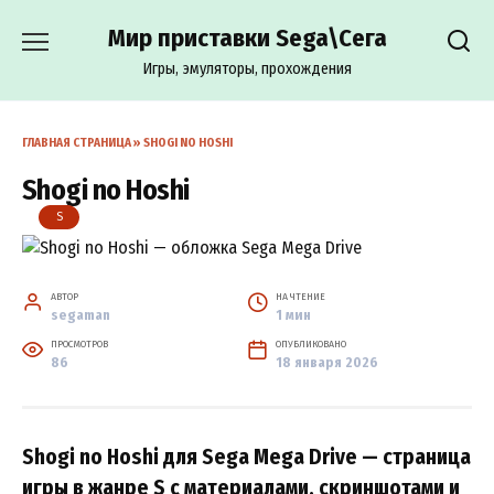
Перейти
Мир приставки Sega\Сега
к
содержанию
Игры, эмуляторы, прохождения
ГЛАВНАЯ СТРАНИЦА
»
SHOGI NO HOSHI
Shogi no Hoshi
S
АВТОР
НА ЧТЕНИЕ
segaman
1 мин
ПРОСМОТРОВ
ОПУБЛИКОВАНО
86
18 января 2026
Shogi no Hoshi для Sega Mega Drive — страница
игры в жанре S с материалами, скриншотами и