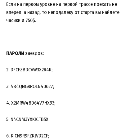
Если на первом уровне на первой трассе поехать не
вперед, а назад, то неподалеку от старта вы найдете
часики и 750$.
ПАРОЛИ
заездов:
2. DFCFZBDCVW3X2R4K;
3. 484QNGRROLN40627;
4. X2MRW48D64V7HX93;
5. N4CNM3YXKICTB5X;
6. KICN9R9FZKJVD2CF;