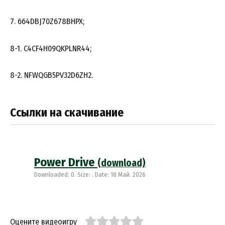
7. 664DBJ70Z678BHPX;
8-1. C4CF4H09QKPLNR44;
8-2. NFWQGB5PV32D6ZH2.
Ссылки на скачивание
Power Drive
(download)
Downloaded: 0. Size: . Date: 18 Май. 2026
Оцените видеоигру