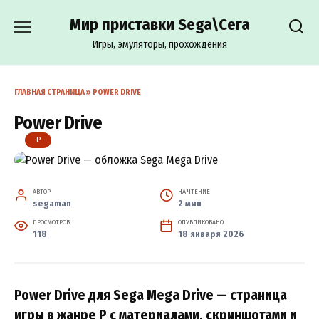
Перейти
Мир приставки Sega\Сега
к
содержанию
Игры, эмуляторы, прохождения
ГЛАВНАЯ СТРАНИЦА
»
POWER DRIVE
Power Drive
P
АВТОР
НА ЧТЕНИЕ
segaman
2 мин
ПРОСМОТРОВ
ОПУБЛИКОВАНО
118
18 января 2026
Power Drive для Sega Mega Drive — страница
игры в жанре P с материалами, скриншотами и