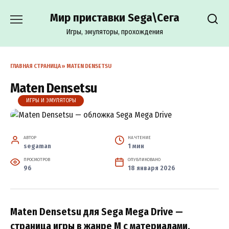
Перейти
Мир приставки Sega\Сега
к
содержанию
Игры, эмуляторы, прохождения
ГЛАВНАЯ СТРАНИЦА
»
MATEN DENSETSU
Maten Densetsu
ИГРЫ И ЭМУЛЯТОРЫ
АВТОР
НА ЧТЕНИЕ
segaman
1 мин
ПРОСМОТРОВ
ОПУБЛИКОВАНО
96
18 января 2026
Maten Densetsu для Sega Mega Drive —
страница игры в жанре M с материалами,