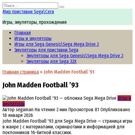
Перейти
Search
к
for:
Мир приставки Sega\Сега
содержанию
Игры, эмуляторы, прохождения
Главная
Игры и эмуляторы
Игры для Sega Genesis\Sega Mega Drive 2
Эмуляторы для приставки Sega
Эмуляторы для Sega Genesis\Sega Mega Drive 2
Эмуляторы для Sega 32X
Главная страница
»
John Madden Football ’93
John Madden Football ’93
Игры и
эмуляторы
Автор
segaman
На чтение
2 мин
Просмотров
81
Опубликовано
18 января 2026
John Madden Football '93 для Sega Mega Drive — страница игры
в жанре J с материалами, скриншотами и информацией для
поклонников 16-битной классики.