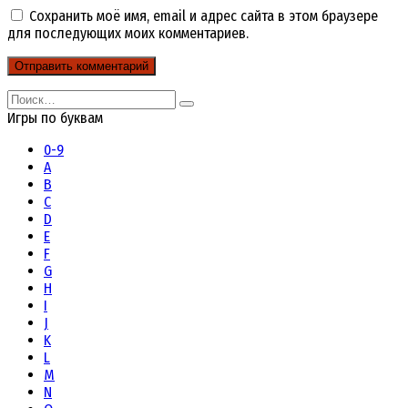
Сохранить моё имя, email и адрес сайта в этом браузере
для последующих моих комментариев.
Search
for:
Игры по буквам
0-9
A
B
C
D
E
F
G
H
I
J
K
L
M
N