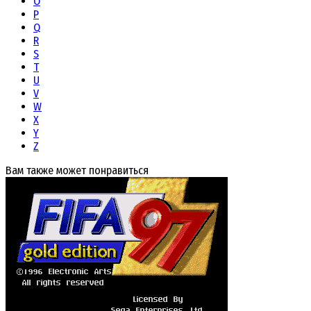
O
P
Q
R
S
T
U
V
W
X
Y
Z
Вам также может понравиться