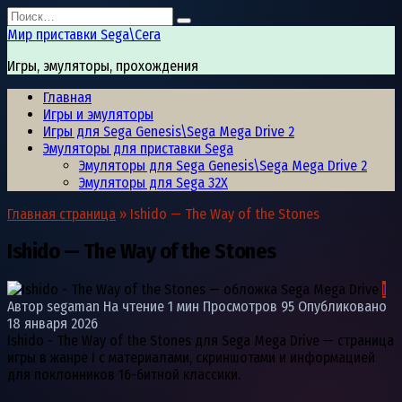
Перейти
Search
к
for:
Мир приставки Sega\Сега
содержанию
Игры, эмуляторы, прохождения
Главная
Игры и эмуляторы
Игры для Sega Genesis\Sega Mega Drive 2
Эмуляторы для приставки Sega
Эмуляторы для Sega Genesis\Sega Mega Drive 2
Эмуляторы для Sega 32X
Главная страница
»
Ishido — The Way of the Stones
Ishido — The Way of the Stones
I
Автор
segaman
На чтение
1 мин
Просмотров
95
Опубликовано
18 января 2026
Ishido - The Way of the Stones для Sega Mega Drive — страница
игры в жанре I с материалами, скриншотами и информацией
для поклонников 16-битной классики.