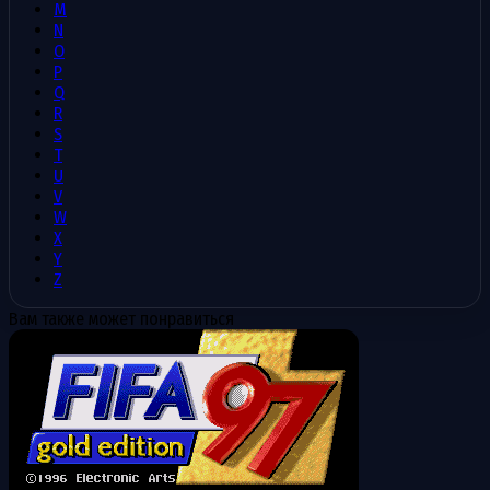
M
N
O
P
Q
R
S
T
U
V
W
X
Y
Z
Вам также может понравиться