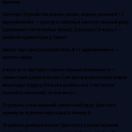
прыжок;
Пантера
: 1) джойстик вправо, влево, вправо, кнопки В + С
одновременно — прыгнуть вперед и нанести сильный удар
(пробивает почти любые блоки); 2) кнопка С и опять С —
двойной прыжок (как у Тирис);
Амбал
: круг крестом джойстика, В + С одновременно —
пустить вихрь.
В игре есть еще одна замечательная возможность —
совместные удары и магия. Если два игрока встанут рядом
лицом друг к другу (они оба должны при этом слегка
покачать головами), то они могут:
1) сделать очень мощный совместный удар. Для этого
одному из игроков надо нажать кнопку В;
2) сделать двойную магию. (Для этого у обоих игроков