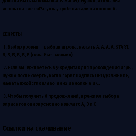
должна быть максимальная магия). Нужно, чтобы оба
игрока на счет «Раз, два, три!» нажали на кнопки А.
СЕКРЕТЫ
1. Выбор уровня — выбрав игрока, нажать A, A, A, A, START,
B, B, B, B, B, B (пока бьет молния).
2. Если вы нуждаетесь в 9 кредитах для прохождения игры,
нужно после смерти, когда горит надпись ПРОДОЛЖЕНИЕ,
нажать джойстик влево+вниз и кнопки А и С.
3. Чтобы получить 8 продолжений, в режиме выбора
вариантов одновременно нажмите А, В и С.
Ссылки на скачивание