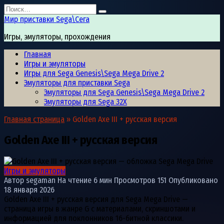
Перейти
Search
к
for:
Мир приставки Sega\Сега
содержанию
Игры, эмуляторы, прохождения
Главная
Игры и эмуляторы
Игры для Sega Genesis\Sega Mega Drive 2
Эмуляторы для приставки Sega
Эмуляторы для Sega Genesis\Sega Mega Drive 2
Эмуляторы для Sega 32X
Главная страница
»
Golden Axe III + русская версия
Golden Axe III + русская версия
Игры и эмуляторы
Автор
segaman
На чтение
6 мин
Просмотров
151
Опубликовано
18 января 2026
Golden Axe III + русская версия для Sega Mega Drive —
страница игры в жанре G с материалами, скриншотами и
информацией для поклонников 16-битной классики.