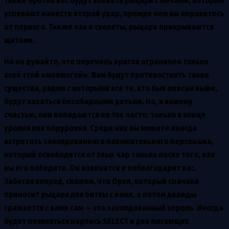
Также против вас будут воевать рыцари с мечами, которые
успевают нанести второй удар, прежде чем вы оправитесь
от первого. Так же как и скелеты, рыцари прикрываются
щитами.
Но не думайте, что перечень врагов ограничен только
всей этой «мелюзгой». Вам будут противостоять такие
существа, рядом с которыми все те, кто был описан выше,
будут казаться безобидными детьми. Но, к вашему
счастью, они попадаются не так часто: только в конце
уровня или подуровня. Среди них вы можете иногда
встретить заколдованного положительного персонажа,
который освободится от злых чар только после того, как
вы его победите. Он извинится и поблагодарит вас.
Забегая вперед, скажем, что Орел, который сначала
приносит рыцаря для битвы с вами, а потом дважды
сражается с вами сам — это заколдованный король. Иногда
будет появляться надпись SELECT и два мигающих