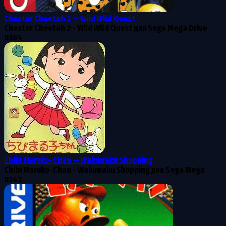
Chester Cheetah 2 — Wild Wild Quest
Chester Cheetah 2 - Wild Wild Quest для Sega Mega Drive
0
384
Chibi Maruko-Chan — Wakuwaku Shopping
Chibi Maruko-Chan - Wakuwaku Shopping для Sega Mega
0
242