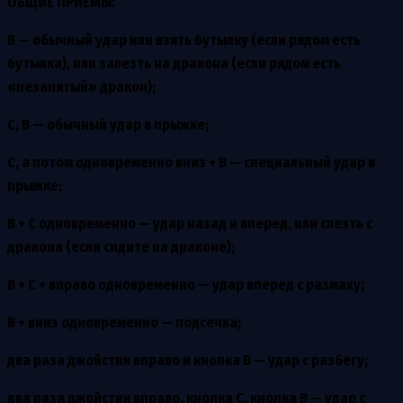
ОБЩИЕ ПРИЕМЫ:
В — обычный удар или взять бутылку (если рядом есть
бутылка), или залезть на дракона (если рядом есть
«незанятый» дракон);
С, В — обычный удар в прыжке;
С, а потом одновременно вниз + В — специальный удар в
прыжке;
В + С одновременно — удар назад и вперед, или слезть с
дракона (если сидите на драконе);
В + С + вправо одновременно — удар вперед с размаху;
В + вниз одновременно — подсечка;
два раза джойстик вправо и кнопка В — удар с разбегу;
два раза джойстик вправо, кнопка С, кнопка В — удар с