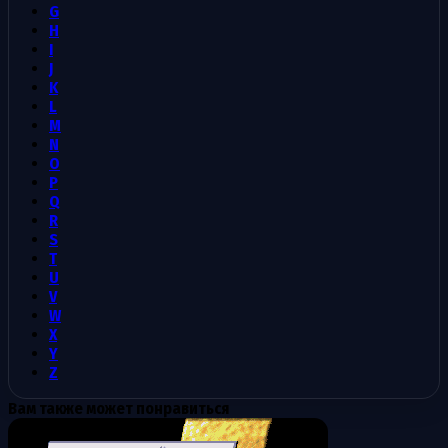
G
H
I
J
K
L
M
N
O
P
Q
R
S
T
U
V
W
X
Y
Z
Вам также может понравиться