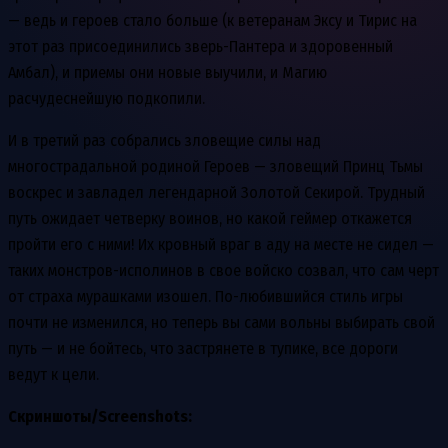
— ведь и героев стало больше (к ветеранам Эксу и Тирис на
этот раз присоединились зверь-Пантера и здоровенный
Амбал), и приемы они новые выучили, и Магию
расчудеснейшую подкопили.
И в третий раз собрались зловещие силы над
многострадальной родиной Героев — зловещий Принц Тьмы
воскрес и завладел легендарной Золотой Секирой. Трудный
путь ожидает четверку воинов, но какой геймер откажется
пройти его с ними! Их кровный враг в аду на месте не сидел —
таких монстров-исполинов в свое войско созвал, что сам черт
от страха мурашками изошел. По-любившийся стиль игры
почти не изменился, но теперь вы сами вольны выбирать свой
путь — и не бойтесь, что застрянете в тупике, все дороги
ведут к цели.
Скриншоты/Screenshots: