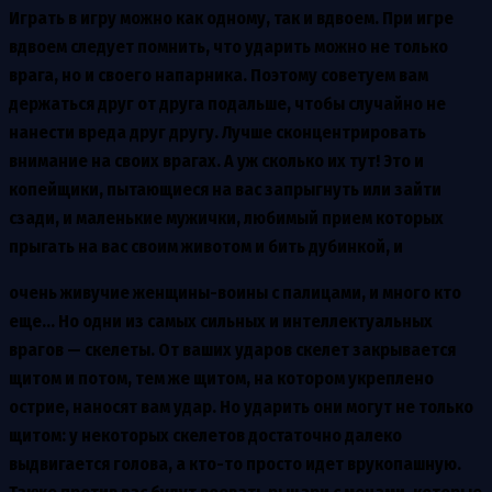
Играть в игру можно как одному, так и вдвоем. При игре
вдвоем следует помнить, что ударить можно не только
врага, но и своего напарника. Поэтому советуем вам
держаться друг от друга подальше, чтобы случайно не
нанести вреда друг другу. Лучше сконцентрировать
внимание на своих врагах. А уж сколько их тут! Это и
копейщики, пытающиеся на вас запрыгнуть или зайти
сзади, и маленькие мужички, любимый прием которых
прыгать на вас своим животом и бить дубинкой, и
очень живучие женщины-воины с палицами, и много кто
еще… Но одни из самых сильных и интеллектуальных
врагов — скелеты. От ваших ударов скелет закрывается
щитом и потом, тем же щитом, на котором укреплено
острие, наносят вам удар. Но ударить они могут не только
щитом: у некоторых скелетов достаточно далеко
выдвигается голова, а кто-то просто идет врукопашную.