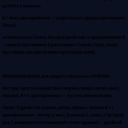
разбегу в прыжке;
В + вниз одновременно — закрыться от ударов противника
(блок);
несколько раз (очень быстро) джойстик и одновременно В
— кинуть противника (срабатывает только тогда, когда
противник находится вплотную перед вами).
ИНДИВИДУАЛЬНЫЕ
для каждого персонажа
ПРИЕМЫ
:
Экс
: круг крестом джойстика (вправо, вверх, влево, вниз,
вправо), В + С одновременно — пустить мечом пламя;
Тирис
: 1) джойстик вправо, влево, вправо, кнопки В + С
одновременно— метнуть меч; 2) кнопка С, опять С (второй
раз С нажимается в наивысшей точке прыжка) — двойной