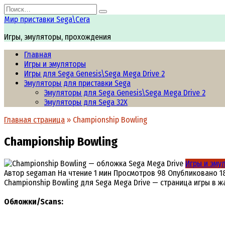
Перейти
Search
к
for:
Мир приставки Sega\Сега
содержанию
Игры, эмуляторы, прохождения
Главная
Игры и эмуляторы
Игры для Sega Genesis\Sega Mega Drive 2
Эмуляторы для приставки Sega
Эмуляторы для Sega Genesis\Sega Mega Drive 2
Эмуляторы для Sega 32X
Главная страница
»
Championship Bowling
Championship Bowling
Игры и эму
Автор
segaman
На чтение
1 мин
Просмотров
98
Опубликовано
1
Championship Bowling для Sega Mega Drive — страница игры в 
Обложки/Scans: