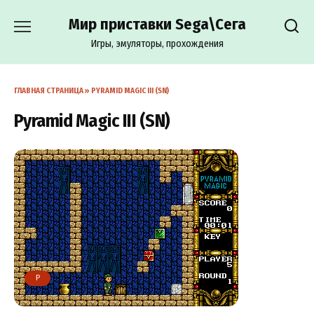
Перейти
Мир приставки Sega\Сега
к
содержанию
Игры, эмуляторы, прохождения
ГЛАВНАЯ СТРАНИЦА
»
PYRAMID MAGIC III (SN)
Pyramid Magic III (SN)
P