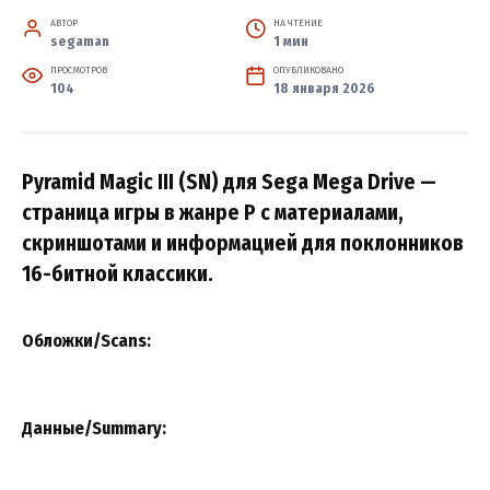
АВТОР
НА ЧТЕНИЕ
segaman
1 мин
ПРОСМОТРОВ
ОПУБЛИКОВАНО
104
18 января 2026
Pyramid Magic III (SN) для Sega Mega Drive —
страница игры в жанре P с материалами,
скриншотами и информацией для поклонников
16-битной классики.
Обложки/Scans:
Данные/Summary
: